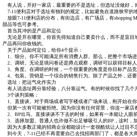
有人说，开好一家店，最重要的不是选址，但选址没做好，
7-11便利店对于选址有独到的规定，比如避免在道路狭窄的
放眼7-11便利店的分布，有街边店，有广场店，有shoppi
甜品等也可参考。
首当其冲的是产品和定位
无论是开在哪里，你首先得知道自己要卖什么，而不是盲目地
产品再问你收钱的。
关于产品如何定位，给你4个提示：
1、细分。你不可能满足所有消费人群。那么，把整个市场进
2、调研。无论是填问卷还是蹲点观察，调研可以获得目标人
3、角度。在调研的时候，一个很重要的角度是你目标产品竞
4、包装。营销是一个综合的销售行为。除了产品之外，还要
选址：把运气化作实力
有人说选址两分靠经验，八分靠运气。有的时候你找了几个月
3个谈判策略：
1、直接谈。对于商场或者写字楼或者广场来说，刚开始在你
但第一次有可能被拒绝。因为你没有任何背景，你连一家店
2、BP出马。直接谈谈不下去的时候，如果有一本能让人眼
3、选择加盟。普通人也许做不出足够吸引人的BP，这时，
因为大多数正规的招商企业都能设计一套很酷炫让人过目不忘
到今天，7-11已经不再需要自己去找招商部门了，都是各大