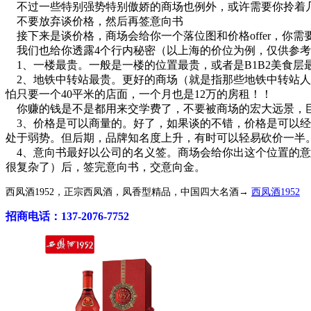
不过一些特别强势特别傲娇的商场也例外，或许需要你拎着几
不要放弃谈价格，然后再签意向书
接下来是谈价格，商场会给你一个落位图和价格offer，你需
我们也给你透露4个行内秘密（以上海的价位为例，仅供参考
1、一楼最贵。一般是一楼的位置最贵，或者是B1B2美食层最
2、地铁中转站最贵。更好的商场（就是指那些地铁中转站人流极
怕只要一个40平米的店面，一个月也是12万的房租！！
你赚的钱是不是都用来交学费了，不要被商场的宏大远景，巨
3、价格是可以商量的。好了，如果谈的不错，价格是可以经
处于弱势。但后期，品牌知名度上升，有时可以轻易砍价一半
4、意向书最好以公司的名义签。商场会给你出这个位置的意
很复杂了）后，签完意向书，交意向金。
西凤酒1952，正宗西凤酒，凤香型精品，中国四大名酒→
西凤酒1952
招商电话：137-2076-7752