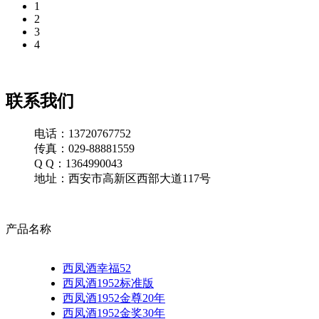
1
2
3
4
联系我们
电话：13720767752
传真：029-88881559
Q Q：1364990043
地址：西安市高新区西部大道117号
产品名称
西凤酒幸福52
西凤酒1952标准版
西凤酒1952金尊20年
西凤酒1952金奖30年