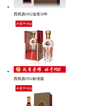
西凤酒1952金奖50年
西凤酒1952标准版