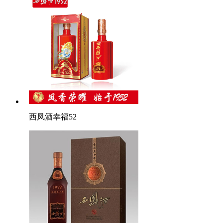
西凤酒幸福52