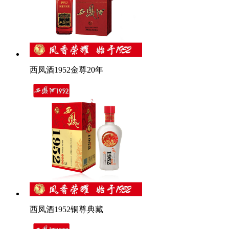
西凤酒1952金尊20年
西凤酒1952铜尊典藏