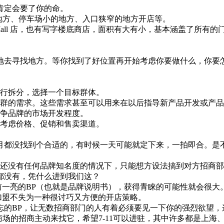
肯定会要了你的命。
地方、停车场小的地方、入口狭窄的地方开店等。
ng Mall 店，也有写字楼底商店，面积有大有小，基本涵盖了
去寻找地方。等你找到了好位置再开始考虑你要做什么，你要
行拆分，选择一个目标群体。
群的需求。这些需求甚至可以用来在以后指导新产品开发或产品
争品牌的市场开发程度。
考虑价格、促销和售卖渠道。
都没找到个合适的，有时候一天可能就定下来，一拍即合。是
还没有任何品牌知名度的情况下，只能想方设法搞到对方招商部
都没有，凭什么进到我们这？
前一亮的BP（也就是品牌说明书），获得青睐的可能性就会很大
加盟不失为一种很讨巧又方便的开店策略。
的BP，让无数招商部门的人有着必须要见一下你的强烈欲望，
商场的招商主动来找它，希望7-11可以进驻，其中许多都是上