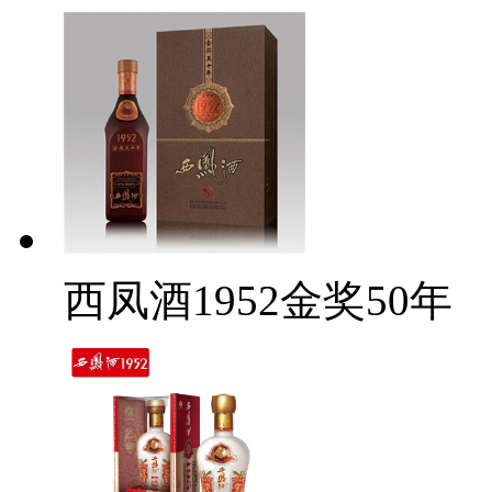
西凤酒1952金奖50年