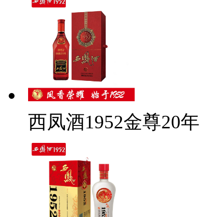
西凤酒1952金尊20年