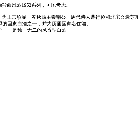
?西凤酒1952系列，可以考虑。
周时即为王宫珍品，春秋霸主秦穆公、唐代诗人裴行俭和北宋文豪
早的国家白酒之一，并为历届国家名优酒。
酒之一，是独一无二的凤香型白酒。