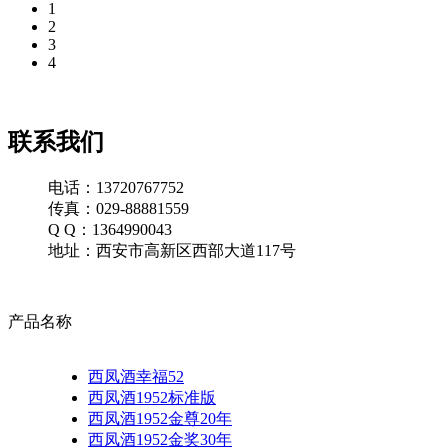
1
2
3
4
联系我们
电话：13720767752
传真：029-88881559
Q Q：1364990043
地址：西安市高新区西部大道117号
产品名称
西凤酒幸福52
西凤酒1952标准版
西凤酒1952金尊20年
西凤酒1952金奖30年