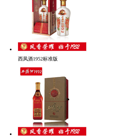
西凤酒1952标准版