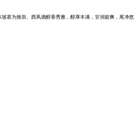
苏东坡甚为推崇。西凤酒醇香秀雅，醇厚丰满，甘润挺爽，尾净悠