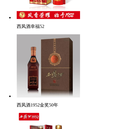
西凤酒幸福52
西凤酒1952金奖50年