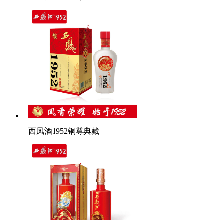
西凤酒1952铜尊典藏