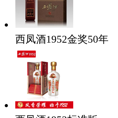
西凤酒1952金奖50年