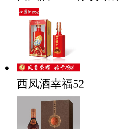
西凤酒幸福52