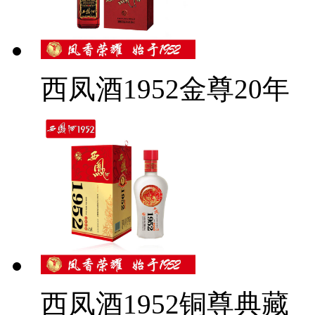
西凤酒1952金尊20年
西凤酒1952铜尊典藏