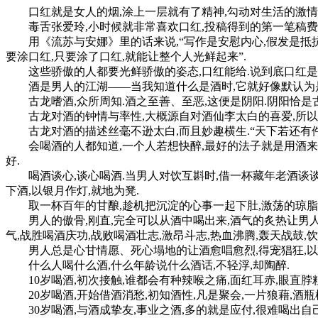
口红就是女人的烟,涂上一层就有了精神,勾动对生活的激情,
毒舌张爱玲,小时候就非常喜欢口红,投稿得到的第一笔稿费,五
用《流苏与安娜》里的话来说,“写作是安慰内心,假发是抵抗岁
要涂口红,只要涂了口红,就能让整个人光鲜起来”.
这些骄傲的人都要光鲜骄傲的姿态,口红能给.说到底口红是很
酒是男人的江湖——当我知道什么是酒时,它就好像默认为是
古龙嗜酒,众所周知.酒之至善、至恶,这便是阴阳.阴阳恰是
古龙对酒的钟情与率性,大概源自对酒仙李太白的喜爱,所以才写
古龙对酒的描述丝毫不逊太白,而且妙趣横生.“天下若还有件
会喝酒的人都知道,一个人若想快醉,最好的法子就是用酒来下
好.
喝酒谈心,谈心喝酒.当男人对饮互斟时,借一杯藏年老酒谈谈
下酒,以银月作灯,就地为凳.
取一杯百年的甘酿,趁机把沉淀的心事一起下肚,激荡的琼脂,
男人的傲骨,刚直,完全可以从酒中喝出来,酒气的炙热让男人精
气,战胜喝酒庆功,战败喝酒壮志,激昂斗志,热血沸腾,轰天战鼓,饮
男人总是心甘情愿、死心塌地的让酒愈唱愈烈,得宠猖狂,以至
什么人喝什么酒,什么年龄说什么酒话,不轻浮,却陶醉.
10岁喝酒,初次接触,谁都会有种辣喉之痛,面红耳赤,眼直脖粗
20岁喝酒,开始借酒消愁,初知酒性,凡是聚会,一片狼藉,酒瓶横
30岁喝酒,与酒成挚友,事业之酒,多的就是应付,很难喝出自己