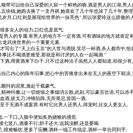
顺带可以给自己深爱的人留一个鲜艳的吻.酒是男人的江湖,男人的
块钱,她跑去换了一支丹祺.她喜欢了几十年也涂了几十年,整理一
月,口红则是展现给世界的一抹亮色”.所以张爱玲这么骄傲的人,
多女人的动力,口红也是底气.
男人的专属.有男人的地方不一定有酒,可有酒味的地方就肯定有
古龙武侠世界的一个重要元素.
出了“天上白玉京”的入世与洒脱.笑尽一杯酒,杀人都市中,恰
事比不喝酒更难受,那就是和讨厌的人在一起喝酒.”
酒,用黄酒来下白干.只不过这种法子虽然人人都知道,却很少有
自己内心的陈年旧事,把心中的苦痛拿出来在无人的夜空下晾凉,无
颤抖的泥浆,激起千载豪气.
神抖擞,让一切烦恼之事烟消云散,此刻,可以豪言壮语,可以赤
血酒,拔戈刀,冲锋陷阵,无所畏忌,皆因一酒.
于无酒不成宴席.有时它比男人还男人,得宠时,比女人更女人.
,一下口,入腹中便知炙热烧喉的感觉.
七竖八,酒量不行,胆子还大.说我没醉,还是要喝.
,很难畅饮.更多了应酬,酒杯一端工作搞定,酒杯一举合同到手.