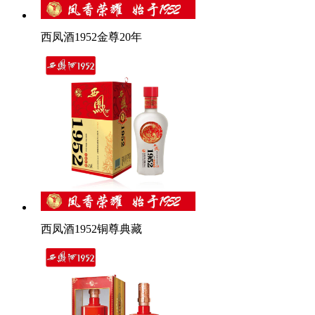
西凤酒1952金尊20年
西凤酒1952铜尊典藏