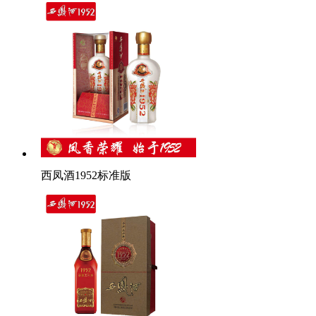
西凤酒1952标准版