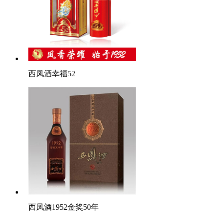
西凤酒幸福52
西凤酒1952金奖50年