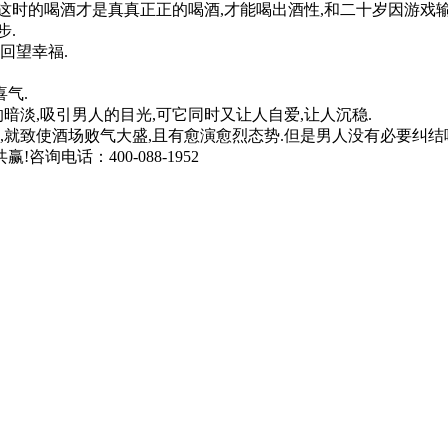
,这时的喝酒才是真真正正的喝酒,才能喝出酒性,和二十岁因游
步.
回望幸福.
气.
淡,吸引男人的目光,可它同时又让人自爱,让人沉稳.
就致使酒场败气大盛,且有愈演愈烈态势.但是男人没有必要纠结喝
询电话：400-088-1952