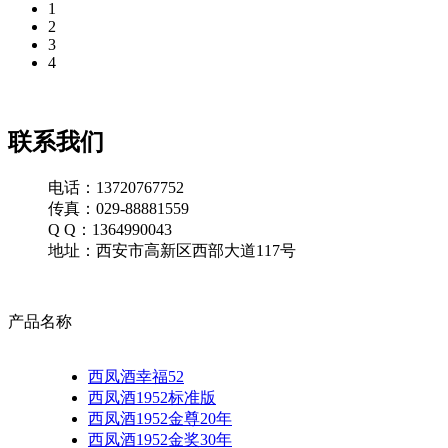
1
2
3
4
联系我们
电话：13720767752
传真：029-88881559
Q Q：1364990043
地址：西安市高新区西部大道117号
产品名称
西凤酒幸福52
西凤酒1952标准版
西凤酒1952金尊20年
西凤酒1952金奖30年