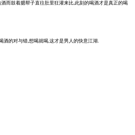
戏输酒而鼓着腮帮子直往肚里狂灌来比,此刻的喝酒才是真正的喝
酒的对与错,想喝就喝,这才是男人的快意江湖.