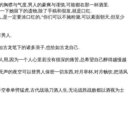
胸襟与气度,男人的豪爽与谨慎,可能都在那一杯酒里.
下她留下的遗物,除了手稿和假发,就是口红.
是一定要涂口红的,“你们可以不施粉黛,可以素面朝天,但至少
男人.
如古龙笔下的诸多浪子,也恰如古龙自己.
人用,因为一个人心里若没有很深的痛苦,总希望自己醉得越慢越
声的夜空可以替男人保密一切东西,对月举杯,对月畅饮,把清风
手空拳单劈猛虎,古代战场刀酒人生,无论战胜战败都以酒视为士