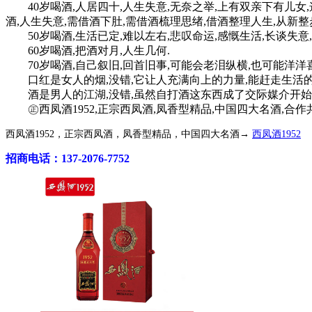
40岁喝酒,人居四十,人生失意,无奈之举,上有双亲下有儿女
酒,人生失意,需借酒下肚,需借酒梳理思绪,借酒整理人生,从新整
50岁喝酒,生活已定,难以左右,悲叹命运,感慨生活,长谈失意,
60岁喝酒,把酒对月,人生几何.
70岁喝酒,自己叙旧,回首旧事,可能会老泪纵横,也可能洋洋喜
口红是女人的烟,没错,它让人充满向上的力量,能赶走生活的暗
酒是男人的江湖,没错,虽然自打酒这东西成了交际媒介开始,
㊣西凤酒1952,正宗西凤酒,凤香型精品,中国四大名酒,合作共赢!咨
西凤酒1952，正宗西凤酒，凤香型精品，中国四大名酒→
西凤酒1952
招商电话：137-2076-7752