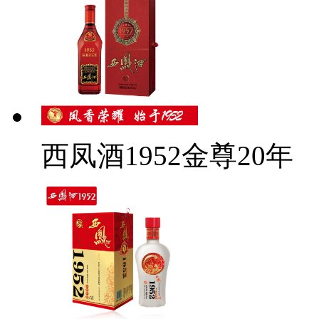
西凤酒1952金尊20年