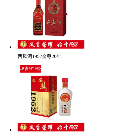
西凤酒1952金尊20年