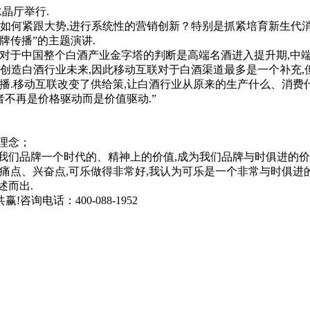
晶厅举行.
何紧跟大势,进行系统性的营销创新？特别是抓紧培育新生代消
牌传播”的主题演讲.
中国整个白酒产业金字塔的判断是高端名酒进入提升期,中端名
能创造白酒行业未来,因此移动互联对于白酒渠道最多是一个补充,
移动互联改变了供给策,让白酒行业从原来的生产什么、消费什
者不再是价格驱动而是价值驱动.”
理念；
们品牌一个时代的、精神上的价值,成为我们品牌与时俱进的价
、兴奋点,可乐做得非常好,我认为可乐是一个非常与时俱进的
述而出.
询电话：400-088-1952