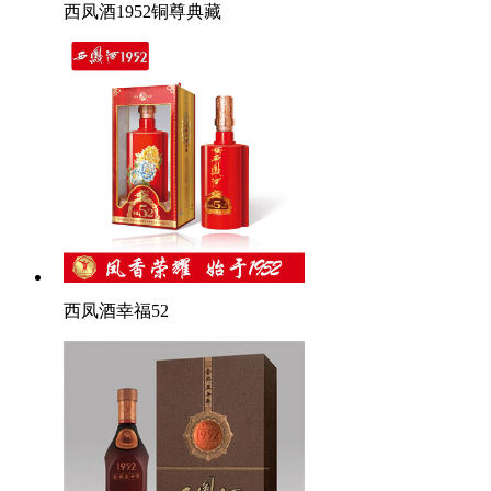
西凤酒1952铜尊典藏
西凤酒幸福52