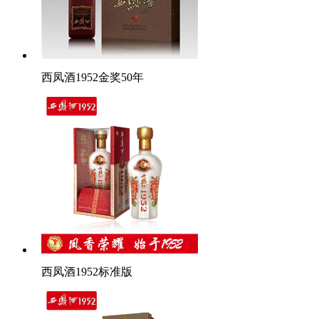
西凤酒1952金奖50年
西凤酒1952标准版