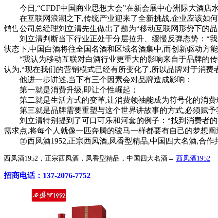
今日,“CFDF中国商业思想大会”在新会展中心洲际大酒店水
在互联网浪潮之下,传统产业迎来了全新挑战,企业应该如何如
销售公司总经理刘立清先生做出了题为“移动互联网形势下的品
刘立清判断当下行业正处于分层拉升、缓慢反弹态势：“我对于
状态下,中国白酒将往全国名酒和区域名酒集中,而创新驱动方
“我认为移动互联对白酒行业更重大的影响来自于品牌的传播.
认为,“现在我们的营销模式已经有所变化了,所以品牌对于消费
他进一步讲述,当下有三个因素会对品牌造成影响：
第一就是消费升级,即让个性崛起；
第二就是生活方式的变革,让消费领袖能成为符号化的消费
第三就是品牌需要重塑与这个世界讲故事的方式,必须赋予我
刘立清特别提到了可口可乐和河套的例子：“找到消费者的痛点
需求点,将每个人就像一匹奔腾的骏马一样都要有自己的梦想阐
㊣西凤酒1952,正宗西凤酒,凤香型精品,中国四大名酒,合作共赢!咨
西凤酒1952，正宗西凤酒，凤香型精品，中国四大名酒→
西凤酒1952
招商电话：137-2076-7752