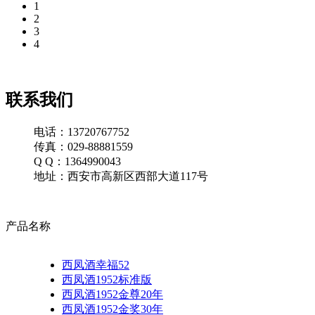
1
2
3
4
联系我们
电话：13720767752
传真：029-88881559
Q Q：1364990043
地址：西安市高新区西部大道117号
产品名称
西凤酒幸福52
西凤酒1952标准版
西凤酒1952金尊20年
西凤酒1952金奖30年