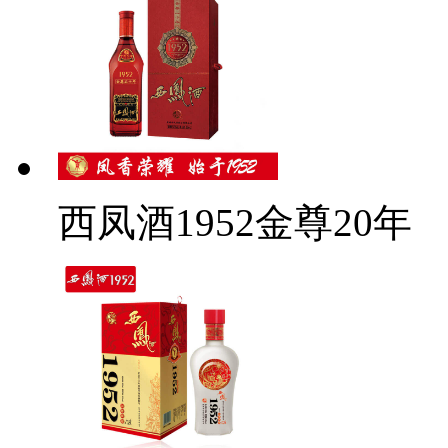
西凤酒1952金尊20年