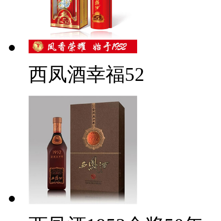
西凤酒幸福52