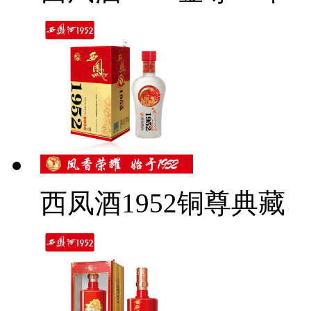
西凤酒1952铜尊典藏