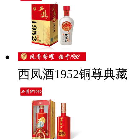
西凤酒1952铜尊典藏