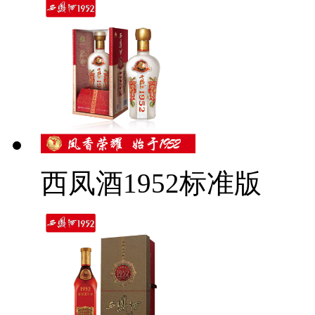
西凤酒1952标准版