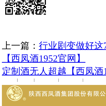
上一篇：
行业剧变做好这
【西凤酒1952官网】
下
定制酒无人超越【西凤酒1
公司新闻
|
行业动态
|
1952品鉴会
|
西凤酒礼品
|
企业文化