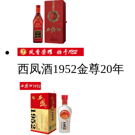
西凤酒1952金尊20年