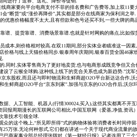
间进行了送券、送礼、降价等促销.
商家要向平台电商支付不菲的排名费和广告费等,加上双11要大
1会“断货”或“涨价再降价”,其实都是部分在线商家为保利润之举.
的优惠价格幅度不太大,且有些款和色号还买不到,一些大牌的商品
格靠谱、提货靠谱、消费场景靠谱.也就是针对网购的痛点,比如假
本,则价格相对较高.在双11期间,部分实体业者瞄准这一因素
店价格与线上天猫价格同步.银泰周年庆期间,银泰百货全国46家
.
.同时,实体零售商为了更好地卖货,也与电商形成既竞争但又合
设了云猴全球购.这种线上线下的竞合关系也成为新趋势.”沈军
京东股权,而且还与即时物流和生鲜商超O2O平台新达达合作,沃尔
和生鲜商超O2O平台“京东到家”.加强与京东的O2O合作后,沃
人工智能、机器人(行情300024,买入),这些其实都离不开互联
报周期漫长的互联网公司相比,中国互联网（爱基,净值,资讯）
次靠技术引领全球.
众的这个晚上,“所见即所得”式的购物体验将消费者长时间停留
有25万张.无论何种形式,它们都在讲述一个关于现代商业流量的故
商家事业部总经理张阔对《第一财经日报》记者连用了三个“相