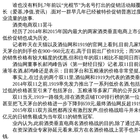
谁也没有料到,7年前以“光棍节”为名号打出的促销活动颠覆
长（爱基,净值,资讯）.面对一群早几年已经被特价促销普惠过
业流量的故事.
酒类电商双11罢斗
经历了2014年和2015年国内最大的两家酒类垂直电商上市公司酒仙
低价促销也成为历史.
记者昨天在天猫以及酒仙网和1919的官网上看到,目前几家较
天茅台的到手价在900~960元左右,高于目前出厂价819元；而50
的销售价格有较大幅度的优惠,但和往年的双11相比不能同日而
酒仙网董事长郝鸿峰告诉《第一财经日报》记者,双11目前还
液等名酒,郝鸿峰还是表示：目前茅台和五粮液的价格非常坚挺,
事实上,在过去的两个双11里,酒仙网和1919为代表的酒类垂
2014年双11之前,1919率先发力推出了一系列低价名酒,包括了
过低的价格甚至引来了包括茅台、五粮液等多家厂商的公开反对
双11当天,1919一路领先,排在酒类店铺TOP排行榜的第一位
甚至把飞天茅台的价格进一步下降到659元,最终酒仙网反超191
2015年双11双方虽然都再没有激烈发声,但价格战暗斗并未停歇,最
亿元的日销售额成为当年双11的销售冠军.
业内认为,此前酒类垂直电商名酒价格战的目的,除了通过高
在资深酒业专家孙延元看来,双方在名酒价格战上罢手也并不意
钱.