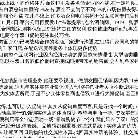
上线下的价格体系,而这也引发各名酒企业的不满.在一定程度
酒总销售额的5%左右,酒企不会为了不到5%的市场份额去得罪
核心利益.在此基础上,许多酒企和电商共同开发互联网专销品种
月4日,茅台公司再度发出“温馨提示”,点名酒仙网、1919、
反合同规定,则将保留追究违约责任的权利.这也被业内解读为,再
商今年双11促销更注重技巧性.
面,1919已与战略合作的名酒厂家进行沟通,在征得厂家同意的
的千家门店,在配送速度等服务上体现更多优势.
前整个互联网行业因为经济形势的原因越来越理性,大型酒类垂直
以往双11名酒低价促销直接或间接带来的销售额,会占到各家销
常的连锁超市管理业务,他还要录视频、做朋友圈促销等,因为双11来
因,这几年实体零售业集体进入“过冬期”,业者关店不断,就在日
以为实体店所用,于是不少实体零售商也借双11进行大幅促销,甚
,也可以加入促销中.其实从促销角度而言,只是寻找一个时间点罢
出动高层营销,强调实体店的体验感等,希望与电商一搏.”资深零售
店等全业态启动一场“靠谱购物节”.“今年我们延长了双11的活动期
升级,体验感、品质感都很重要,这些就是线下实体店的优势.”
,让顾客回归购物的社交属性本真,找回真实生活的体验、社交属性