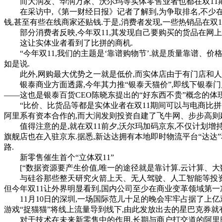
而大润发、华润万家、沃尔玛等实体零售业者也都在双11期
在采访中,《第一财经日报》记者了解到,为争取排名,不少在线
钱,甚至有些在线商家还贴钱.于是,消费者发现,一些热销品在双1
部分消费者反映,今年双11,其发现自己要购买的货品在网上
这让实体业者看到了比拼的商机.
“今年双11,我们的主题是‘靠谱购物节’.就是质量靠谱、价
如是说.
此外,网购最大优势之一就是低价,而实体店由于有门店和人员成
银泰商业方面透露,今年其力推“银泰天猫价”,即线下银泰门
——这也是银泰百货CEO陈晓东提出的“好东西不贵”概念的体现
“比价、比货品等都是实体业者在双11期间可以与电商比拼的
阿里系有资本合作的,而大润发则投资自建了飞牛网、步步高则建
值得注意的是,就在双11前夕,沃尔玛加码京东,不仅计划增持
旗舰店也在入驻京东.据悉,新达达拥有本地即时物流平台“达达”
路.
新零售催生首个“立体双11”
[“数据资源要产生价值,唯一的途径就是靠计算.云计算、大数据、
与硅谷那些整天研究火箭上天、无人驾驶、人工智能等投资回
但今年双11让外界明显看到,国内公司至少在商业变革领域第一
11月10日的深圳,一场国际范儿十足的晚会牢牢占据了上亿观
游戏“捉猫猫”将线上流量导到线下,由此发放出去的星巴克券就
对于技术在未来新零售中的作用,长期与商户打交道的阿里巴巴