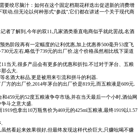
然需要绞尽脑汁：如何在这个固定档期花样迭出促进新的消费增
联动,但无论以何种形式“参战”,它们都在讲述一个关于现代商
之后,记者了解到,今年的双11,几家酒类垂直电商似乎就此罢战,名酒
热阶段再有一定幅度的让利优惠,加上优惠券500毫升53度飞
00~730元左右,略低于739元的出厂价,这个价格虽然相比线下渠道
1当天,很多产品会有更多的优惠和折扣.不过对于茅台、五粮
那么大.
液等名酒大标品,更是被用来引流和拼斗的利器.
方的出厂价,2014年茅台的出厂价是819元,而五粮液是609元.
台和459元的52度五粮液争夺市场,并在当天最后一个小时,酒仙网
中争斗之意大盛.
拿出10万瓶售价为469元的425ml五粮液,最终1919以1.57
.
虽然看起来效果很好,但最终发现这样代价巨大,只赚吆喝不赚