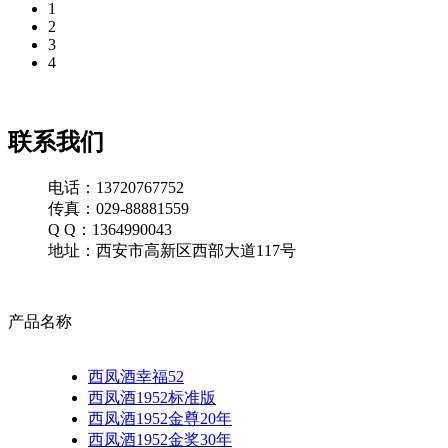
1
2
3
4
联系我们
电话：13720767752
传真：029-88881559
Q Q：1364990043
地址：西安市高新区西部大道117号
产品名称
西凤酒幸福52
西凤酒1952标准版
西凤酒1952金尊20年
西凤酒1952金奖30年