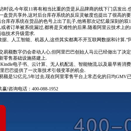
时说,今年双11将有相当比重的货是从品牌商的线下门店发出.
一盘货共享外,这对后台库存系统的反应灵敏度也提出了很高的要
,后台库存系统在货品的色号上出了乱子,他将那次记忆最深刻的双1
,或者订单被系统漏过,都将是灾难性的后果.随着阿里云技术上的
面临技术升级需求.
据、人工智能、机器人,这些其实都离不开互联网数据和计算.”
交易额数字仍会牵动人心,但阿里巴巴创始人马云已经做出了决定
新零售基础设施搭建上.
indle电子书、云计算、无人机配送、智能物流,以及最早将消
阿里巴巴提供了一次靠技术引领变革的机会.
额是52亿元,5年过去,现在阿里零售平台上常态化的日均GMV已
询电话：400-088-1952