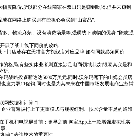
幅度降价,所以部分在线商家在双11只是赚到吆喝,但并未赚到
若在网络上购买则有些担心会买到“山寨品”.
货多、物流麻烦、没有消费场景等,强调线下购物的优势.”陈志强
,开展了线上线下同价的攻略.
线下门店若存在天猫官方旗舰店对应品牌,如有同款必须同价
作的格局,有些实体业者则直接涉足电商领域.比如银泰其实是和
分析.
玛战略投资新达达5000万美元,同时,沃尔玛麾下的山姆会员店
尔玛也发力双11促销,同时也是为其未来在中国市场发展电商业务铺
网数据和计算.”]
企业普遍被打上了更重模式与规模红利、技术含量不足的烙印.
在手机和电视屏幕前；更早之前,淘宝App上一款增强虚拟现实
事.
当”,表达技术的重要性.