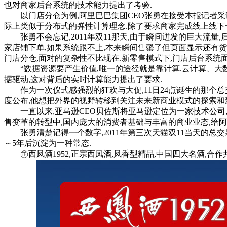
也对商家后台系统的技术能力提出了考验.
以门店分仓为例,阿里巴巴集团CEO张勇在接受本报记者采访
际上类似于分布式的弹性计算理念.除了要求商家完成线上线下
张勇不会忘记,2011年双11那天,由于瞬间迸发的巨大流量
家店铺下单,如果系统跟不上,本来瞬间售罄了但页面显示还有货
门店分仓,面对的复杂性不比现在.新零售模式下,门店后台系统
“数据资源要产生价值,唯一的途径就是靠计算.云计算、大数
据驱动,这对背后的实时计算能力提出了要求.
作为一次仪式感强烈的狂欢与大促,11日24点诞生的那个总
度公布,他想把外界的视野转移到关注未来新商业模式的探索和
一直以来,亚马逊CEO贝佐斯将亚马逊定位为一家技术公司,K
售变革的转型中,国内庞大的消费者基础与丰富的商业业态,给
张勇清楚记得一个数字,2011年第三次天猫双11当天的总交易
～5年后沉淀为一种常态.
㊣西凤酒1952,正宗西凤酒,凤香型精品,中国四大名酒,合作共赢!咨