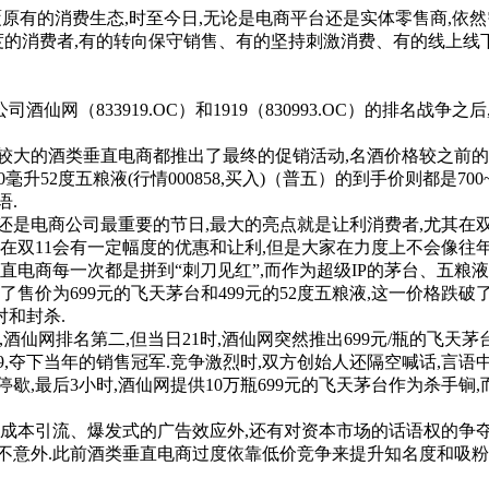
原有的消费生态,时至今日,无论是电商平台还是实体零售商,依
度的消费者,有的转向保守销售、有的坚持刺激消费、有的线上线下
网（833919.OC）和1919（830993.OC）的排名战争
大的酒类垂直电商都推出了最终的促销活动,名酒价格较之前的预
0毫升52度五粮液(行情000858,买入)（普五）的到手价则都是7
语.
是电商公司最重要的节日,最大的亮点就是让利消费者,尤其在双1
在双11会有一定幅度的优惠和让利,但是大家在力度上不会像往年
直电商每一次都是拼到“刺刀见红”,而作为超级IP的茅台、五粮
售价为699元的飞天茅台和499元的52度五粮液,这一价格跌破了厂
和封杀.
,酒仙网排名第二,但当日21时,酒仙网突然推出699元/瓶的飞天茅
9,夺下当年的销售冠军.竞争激烈时,双方创始人还隔空喊话,言语
后3小时,酒仙网提供10万瓶699元的飞天茅台作为杀手锏,而1919也
成本引流、爆发式的广告效应外,还有对资本市场的话语权的争夺
外.此前酒类垂直电商过度依靠低价竞争来提升知名度和吸粉,