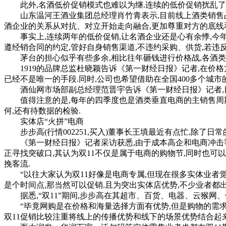
此外,名酒低价促销模式也难以为继.连续的低价促销扰乱了线
山东温河王酒业集团总经理肖竹青表示,目前线上酒类销售占白
酒企业的关系从对抗、对立开始走向融合,更加尊重对方的底线和
事实上,连续两年的低价促销,让名酒企业还是心有余悸,今年11
遵经销合同的约定,管好自身销售渠道,不违约采购、供货,若违
茅台的担心似乎有些多余,相比往年砸钱进行价格战,各酒类电
1919的品牌总监杜晓颖告诉《第一财经日报》记者,在价格方
已经不是唯一的手段.同时,公司也希望借助在全国400多个城市
酒仙网市场部副总经理范晋宇告诉《第一财经日报》记者,目
值得注意的是,每年的四季度也是酒类垂直电商的主销售周期,
何,还有待数据的检验.
实体店“火拼”电商
步步高(行情002251,买入)董事长王填最近有点忙,除了日
《第一财经日报》记者采访获悉,由于成本高企和电商冲击等原
正寻找突破口,其认为双11不仅是属于电商的购物节,同时也可
挽客流.
“以往大家认为双11好像是电商专属,但现在很多实体业者觉得
是个时间点,那当然可以促销.且为突出实体店优势,不少业者都
据悉,“双11”期间,步步高在其超市、百货、电器、云猴网、便利
“毕竟网购是在价格和海量选择方面有优势,但是购物的需求已经
双11促销比较注重将线上的传播优势和线下的场景优势结合起来