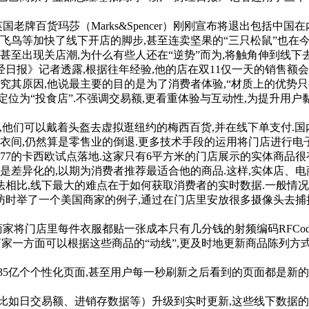
牌百货玛莎（Marks&Spencer）刚刚宣布将退出包括中国
飞鸟等加快了线下开店的脚步,甚至连卖坚果的“三只松鼠”也在
至出现关店潮,为什么有些人还在“逆势”而为,将触角伸到线下
》记者透露,根据往年经验,他的店在双11仅一天的销售额会超
间.究其原因,他说最主要的目的是为了消费者体验,“材质上的优势只
为“投食店”.不强调交易额,更看重体验与互动性,为提升用户黏
他们可以戴着头盔去虚拟逛纽约的梅西百货,并在线下单支付.国
衣间,仍然算是零售业的倒退.更多技术手段的运用将门店进行电子
77的卡西欧试点落地.这家只有6平方米的门店展示的实体商品
是差异化的,以期为消费者推荐最适合他的商品.这样,实体店、电
比,线下最大的难点在于如何获取消费者的实时数据.一般情况下
本报记者采访时举了一个美国商家的例子,通过在门店里安放很多摄像
家将门店里每件衣服都贴一张成本只有几分钱的射频编码RFCo
.商家一方面可以根据这些商品的“动线”,更及时地更新商品陈列方
5亿个个性化页面,甚至用户每一秒刷新之后看到的页面都是新的.
如日交易额、进销存数据等）升级到实时更新,这些线下数据的