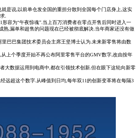
也就是说,以前单仓发全国的重担分散到全国每个门店身上,这实
求.
1形容为“午夜惊魂”.当上百万消费者在零点开售后同时进入一
成熟,漏单和超售的问题现在已经被彻底解决.当年商家还没有做
阿里巴巴集团技术委员会主席王坚博士认为.未来新零售将由数
,从上个季度开始不再公布阿里零售平台的GMV数字,改由按年
费者大数据运用到电商中,都在引领技术创新.但在眼下这轮向新零
经远超这个数字.从峰值到日均,每年双11的创新变革将在每隔3