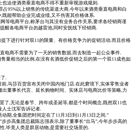
上也迫使酒类垂直电商不得不重新审视游戏规则.
占95%以上销售的传统渠道大商.今年以来酒类垂直电商和白
,既能帮助企业完成业绩,又不伤害其价格体系.
购酒网等电商平台,称茅台与其没有业务合作关系,要求各经销商谨
次提醒各电商平台勿越雷池,同时安抚线下经销商.
前提下进行针对双11的限量、有价格竞争力的促销活动.而且价格
电商不需要为了一天的销售数据,而去制造一起公众事件.
售量相当的比例,在没有名酒低价促销之后的第一个双11成色如
了.
前,马莎百货宣布关闭中国内地门店.在此窘境下,实体零售业者
至搬出董事长代言、延长购物时间、实体店与电商比价等策略,力
了,无论是春节、跨年或圣诞等,都是个时间概念,既然双11也
业人士沈军告诉记者.
,全集团把时间定在了11月3日到11月13日之间.”
步步高集团总裁陈志强表示,除了董事长“出马”,今年步步高的
.毕竟人类是群居动物,是需要社交场景的.