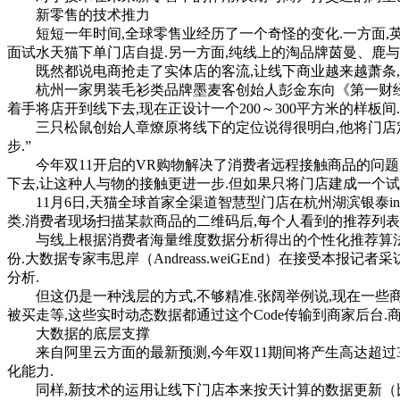
新零售的技术推力
短短一年时间,全球零售业经历了一个奇怪的变化.一方面,英国老
面试水天猫下单门店自提.另一方面,纯线上的淘品牌茵曼、鹿与
既然都说电商抢走了实体店的客流,让线下商业越来越萧条,甚
杭州一家男装毛衫类品牌墨麦客创始人彭金东向《第一财经日报
着手将店开到线下去,现在正设计一个200～300平方米的样板
三只松鼠创始人章燎原将线下的定位说得很明白,他将门店定位
步.”
今年双11开启的VR购物解决了消费者远程接触商品的问题,
下去,让这种人与物的接触更进一步.但如果只将门店建成一个试
11月6日,天猫全球首家全渠道智慧型门店在杭州湖滨银泰in
类.消费者现场扫描某款商品的二维码后,每个人看到的推荐列表
与线上根据消费者海量维度数据分析得出的个性化推荐算法相
份.大数据专家韦思岸（Andreass.weiGEnd）在接受
分析.
但这仍是一种浅层的方式,不够精准.张阔举例说,现在一些商
被买走等,这些实时动态数据都通过这个Code传输到商家后台
大数据的底层支撑
来自阿里云方面的最新预测,今年双11期间将产生高达超过3
化能力.
同样,新技术的运用让线下门店本来按天计算的数据更新（比