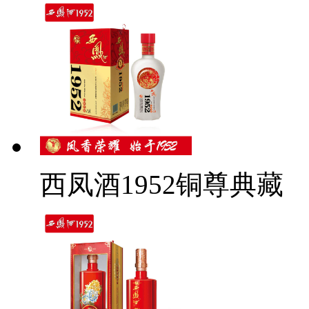
西凤酒1952铜尊典藏