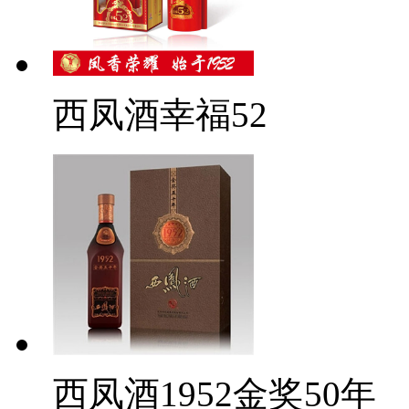
西凤酒幸福52
西凤酒1952金奖50年