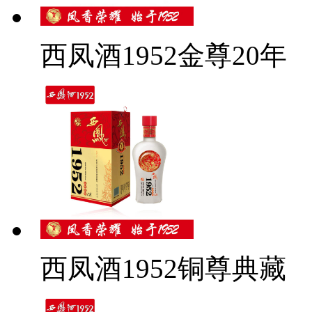
西凤酒1952金尊20年
西凤酒1952铜尊典藏