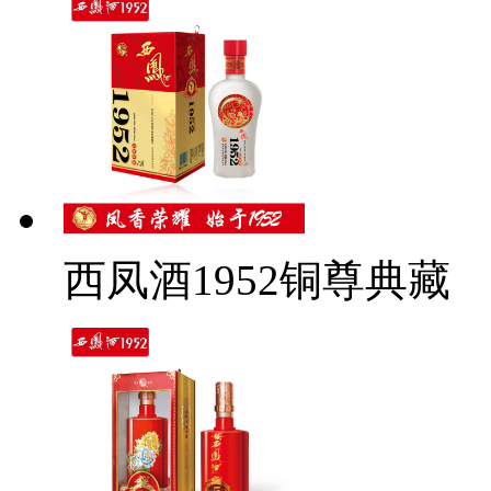
西凤酒1952铜尊典藏