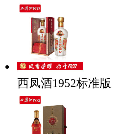
西凤酒1952标准版