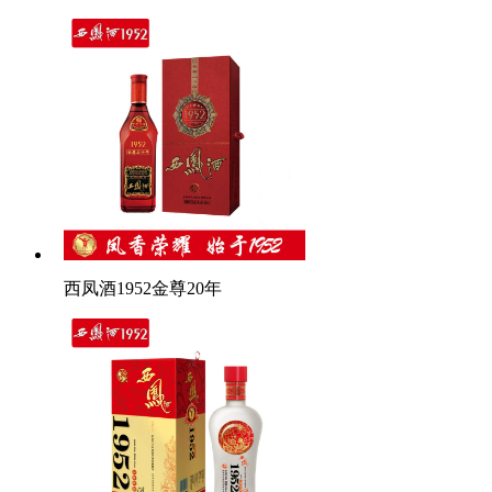
西凤酒1952金尊20年