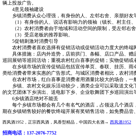
辆上投放广告。
4意见领袖建设
乡镇消费从众心理强，有身份的人、左邻右舍、亲朋好友等
（1）有身份的人、说话有影响力的领袖（镇长、村主任、
（2）农村消费者由于地域和活动空间的限制，受左邻右舍
（3）受店老板的推荐影响。
5促销刺激对消费引导
农村消费者喜欢选择有促销活动或促销活动力度大的终端网
具体措施：店内外造势，店前拱门、条幅、店口产品、赠品堆
巡回展销等巡回活动；重视农村红白喜事的促销；实物促销或
在乡镇市场的宣传促销品包括宣传单页、春联、挂历、雨伞
类给消费者带来实惠的广告形式。与城区消费者相比，农村消
在农村市场，红白喜事是消费者用酒量比较大的场合，一般的
乡镇、农村文化娱乐活动较少，酒类企业可以采取送文化下
的文艺团体下乡演出、送电影下乡、企业歌舞团下乡巡回演出
6乡镇酒店绝对不能丢
每个乡镇市场都会有几个有名气的酒店，占领这几个酒店，
期在乡镇销售较好的餐饮终端开展有奖销售活动，如免费品尝
西凤酒1952，正宗西凤酒，凤香型精品，中国四大名酒→
西凤酒1952
招商电话：137-2076-7752