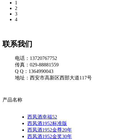
1
2
3
4
联系我们
电话：13720767752
传真：029-88881559
Q Q：1364990043
地址：西安市高新区西部大道117号
产品名称
西凤酒幸福52
西凤酒1952标准版
西凤酒1952金尊20年
西凤酒1952金奖30年