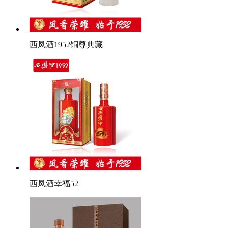
西凤酒1952铜尊典藏
西凤酒幸福52