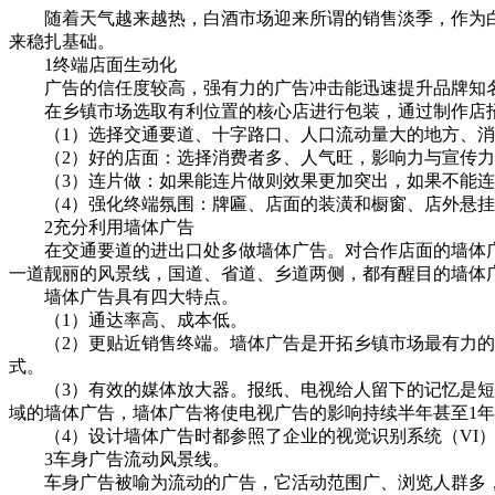
随着天气越来越热，白酒市场迎来所谓的销售淡季，作为白
来稳扎基础。
1终端店面生动化
广告的信任度较高，强有力的广告冲击能迅速提升品牌知名
在乡镇市场选取有利位置的核心店进行包装，通过制作店招
（1）选择交通要道、十字路口、人口流动量大的地方、消
（2）好的店面：选择消费者多、人气旺，影响力与宣传力
（3）连片做：如果能连片做则效果更加突出，如果不能连
（4）强化终端氛围：牌匾、店面的装潢和橱窗、店外悬挂
2充分利用墙体广告
在交通要道的进出口处多做墙体广告。对合作店面的墙体广
一道靓丽的风景线，国道、省道、乡道两侧，都有醒目的墙体
墙体广告具有四大特点。
（1）通达率高、成本低。
（2）更贴近销售终端。墙体广告是开拓乡镇市场最有力的
式。
（3）有效的媒体放大器。报纸、电视给人留下的记忆是短暂
域的墙体广告，墙体广告将使电视广告的影响持续半年甚至1
（4）设计墙体广告时都参照了企业的视觉识别系统（VI）
3车身广告流动风景线。
车身广告被喻为流动的广告，它活动范围广、浏览人群多，