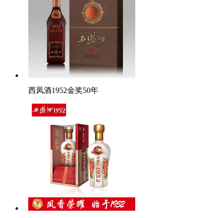
西凤酒1952金奖50年