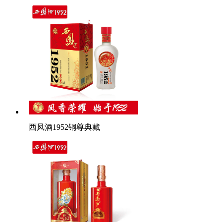
西凤酒1952铜尊典藏