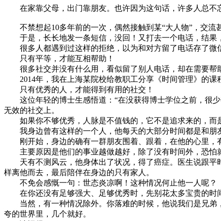
在家靠父母，出门靠朋友。也许因为这句话，许多人总不忘
不禁想起10多年前的一次，偶然接触到某“大人物”，交流
于是，长长地发一条短信，没回！又打去一个电话，结果，
很多人都遇到过这样的拒绝，以为和对方留了电话存了微信
只有平等，才能互相帮助！
很多社交并没有什么用，看似留了别人电话，却在需要帮助
2014年，我在上海某院校给教职工分享《时间管理》的课
只有优秀的人，才能得到有用的社交！
这位年轻的博士生感悟道：“在没获得博士学位之前，很少有
无效的社交上。
如果你不够优秀，人脉是不值钱的，它不是追求来的，而是
我身边曾有这样的一个人，他每天的大部分时间都是和朋友
刚开始，身边的确有一群朋友围着、跟着，在他的心里，有
主要原因是他们的事业越做越好，除了没有时间外，恐怕就
天有不测风云，他身体出了状况，得了癌症。医生说跟平时
样离他而去，最后陪伴在身边的只有家人。
不免会感慨一句：世态炎凉啊！这种情况何止他一人呢？
在你还没有足够强大、足够优秀时，先别花太多宝贵的时间
当然，有一种情况除外。你落难的时候，他说我们是兄弟，
夸的世界里，几个就好。