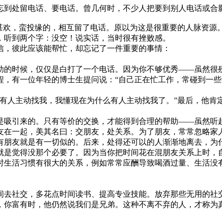
到处留电话、要电话。曾几何时，不少人把要到别人电话或合
甚欢，蛮投缘的，相互留了电话。原以为这是很重要的人脉资源。
听到两个字：没空！说实话，当时很有挫败感。
，彼此应该能帮忙，却忘记了一件重要的事情：
的时候，仅仅是白打了一个电话。因为你不够优秀——虽然很残
程，有一位年轻的博士生提问说：“自己正在忙工作，常碰到一些
人主动找我，我懂现在为什么有人主动找我了。”最后，他肯
吸引来的。只有等价的交换，才能得到合理的帮助——虽然听
在一起，美其名曰：交朋友，处关系。为了朋友，常常忽略家
朋友就是有一切似的。后来，处得还可以的人渐渐地离去，为
是觉得没那个必要了。因为当你把时间花在混朋友关系上时，自
生活习惯有很大的关系，例如常常应酬导致喝酒过量、生活没有
去社交，多花点时间读书、提高专业技能。放弃那些无用的社
你富有时，他仍然说我们是兄弟。这种不离不弃的人，才称为真