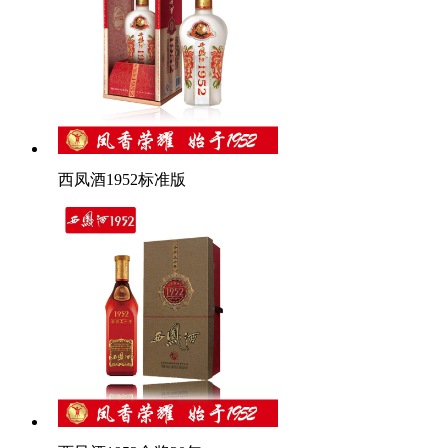
西凤酒1952标准版