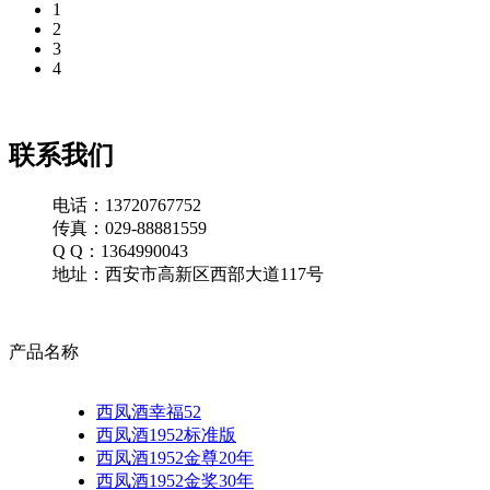
1
2
3
4
联系我们
电话：13720767752
传真：029-88881559
Q Q：1364990043
地址：西安市高新区西部大道117号
产品名称
西凤酒幸福52
西凤酒1952标准版
西凤酒1952金尊20年
西凤酒1952金奖30年