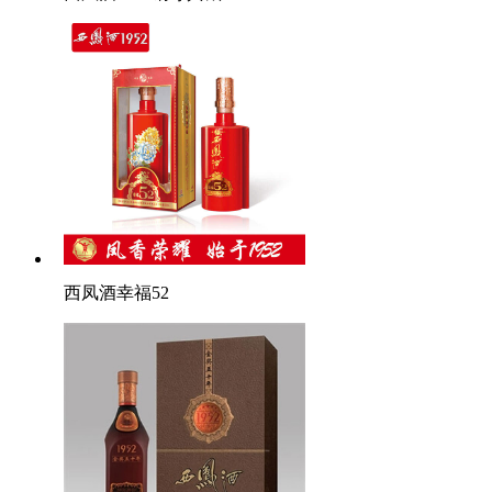
西凤酒幸福52