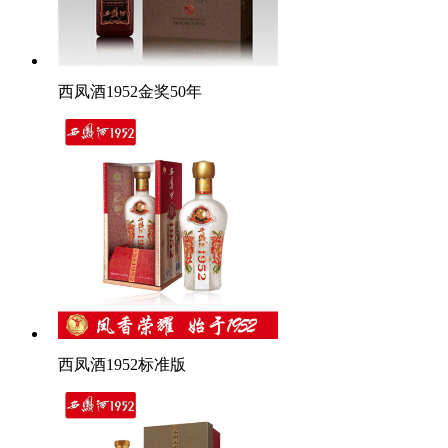
西凤酒1952金奖50年
西凤酒1952标准版