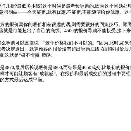
几折?最低多少钱?这个时候是最考验导购的,因为这个问题处
意很明白——今天能定,就有优惠,不能定,不能随便给你优惠。这
方的报价离你的底价相差很远的话,则需要很好的回旋技巧。顾客
风险就是可能超出了自己的底线。4500的报价导购不能接受,接
那么导购可以直接说：“这个价格我们不可以的。”因为,此时,如
或者决定退出。就算顾客的报价没有超出导购底线,在顾客报价后,
愿,这就是“极不情愿”策略。
70,最后店长说底价是4800,而结果是4650成交,比最初的报
有这样才可能让顾客有“成就感”。在报价和最后成交价的过程中要
边的方式最后达成平衡。