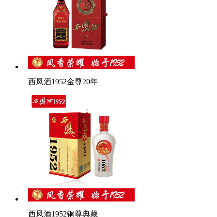
西凤酒1952金尊20年
西凤酒1952铜尊典藏