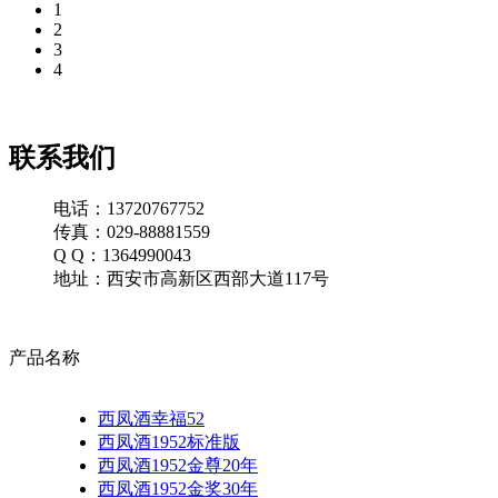
1
2
3
4
联系我们
电话：13720767752
传真：029-88881559
Q Q：1364990043
地址：西安市高新区西部大道117号
产品名称
西凤酒幸福52
西凤酒1952标准版
西凤酒1952金尊20年
西凤酒1952金奖30年