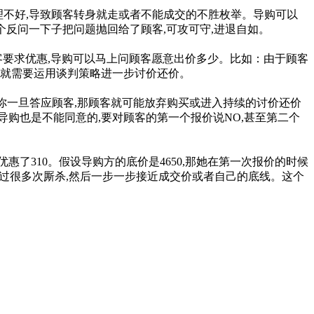
理不好,导致顾客转身就走或者不能成交的不胜枚举。导购可以
个反问一下子把问题抛回给了顾客,可攻可守,进退自如。
要求优惠,导购可以马上问顾客愿意出价多少。比如：由于顾客
下来就需要运用谈判策略进一步讨价还价。
果你一旦答应顾客,那顾客就可能放弃购买或进入持续的讨价还价
导购也是不能同意的,要对顾客的第一个报价说NO,甚至第二个
价优惠了310。假设导购方的底价是4650,那她在第一次报价的时候
经过很多次厮杀,然后一步一步接近成交价或者自己的底线。这个