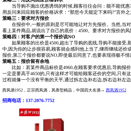
当导购不抛出优惠诱饵的时候,顾客往往会问：能不能优惠?打
用反问来回应顾客的价格诉求：“那您今天能定下来吗?”言外之
策略三：要求对方报价
在报价中,一般的原则是尽可能地让对方先报价。当然,当对
看上某件商品,就说出了自己的底价：4500。要求对方报价的
策略四：对客户的第一个报价说NO
如果顾客的出价是4500,超出了导购的底线,导购不能接受,
中,因为你的让步很容易,顾客就会感到他上当了,继而继续还价
报价,第三个报价都要说NO,即使最后同意了,也要表现得极不情
策略五：报价留有余地
比如：若某件商品标价是4960,在顾客要求优惠后,导购报价是48
一定是要高于4650的,只有这样才可能给顾客还价的空间,只
过程就像一个没有平衡的天平,通过拆左边补右边,拆右边补左
西凤酒1952，正宗西凤酒，凤香型精品，中国四大名酒→
西凤酒1952
招商电话：137-2076-7752