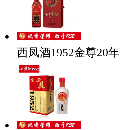
西凤酒1952金尊20年