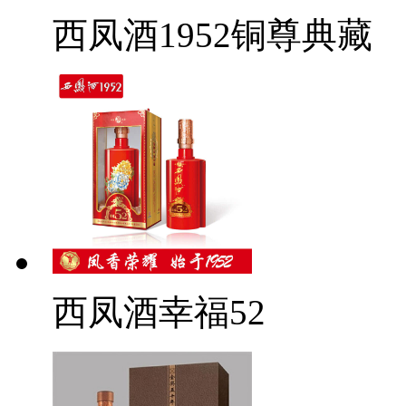
西凤酒1952铜尊典藏
西凤酒幸福52