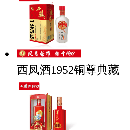
西凤酒1952铜尊典藏