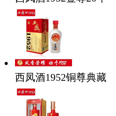
西凤酒1952铜尊典藏