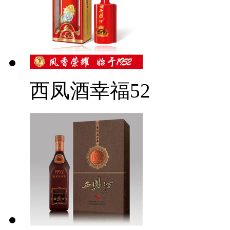
西凤酒幸福52