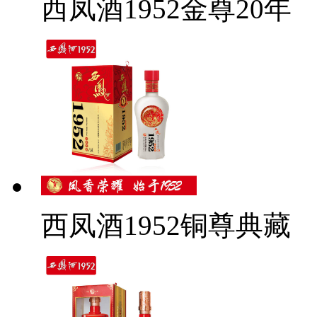
西凤酒1952金尊20年
西凤酒1952铜尊典藏