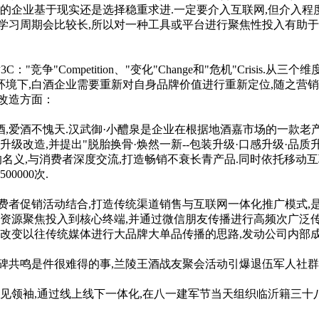
的企业基于现实还是选择稳重求进.一定要介入互联网,但介入程
学习周期会比较长,所以对一种工具或平台进行聚焦性投入有助于
"Competition、"变化"Change和"危机"Crisis
境下,白酒企业需要重新对自身品牌价值进行重新定位,随之营销
改造方面：
,爱酒不愧天.汉武御·小醴泉是企业在根据地酒嘉市场的一款老
改造,并提出"脱胎换骨·焕然一新--包装升级·口感升级·品质升
的名义,与消费者深度交流,打造畅销不衰长青产品.同时依托移动互
0000次.
促销活动结合,打造传统渠道销售与互联网一体化推广模式,是智
场资源聚焦投入到核心终端,并通过微信朋友传播进行高频次广泛传
,改变以往传统媒体进行大品牌大单品传播的思路,发动公司内部
鸣是件很难得的事,兰陵王酒战友聚会活动引爆退伍军人社群,一
领袖,通过线上线下一体化,在八一建军节当天组织临沂籍三十八