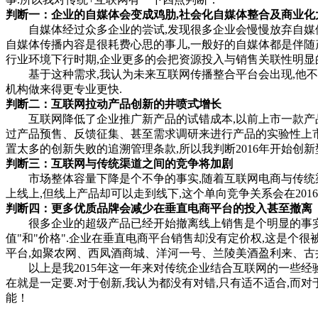
判断一：企业的自媒体会变成鸡肋,社会化自媒体整合及商业化
自媒体经过众多企业的尝试,发现很多企业会慢慢放弃自媒体,
自媒体传播内容是很耗费心思的事儿,一般好的自媒体都是伴随
行业环境下行时期,企业更多的会把资源投入与销售关联性明显
基于这种需求,我认为未来互联网传播整合平台会出现,他不仅
机构做来得更专业更快.
判断二：互联网拉动产品创新的井喷式增长
互联网降低了企业推广新产品的试错成本,以前上市一款产品必
过产品预售、反馈征集、甚至需求调研来进行产品的实验性上市,
置太多的创新失败的追溯管理条款,所以我判断2016年开始创
判断三：互联网与传统渠道之间的竞争将加剧
市场整体容量下降是个不争的事实,随着互联网电商与传统渠道
上线上,但线上产品却可以走到线下,这个单向竞争关系会在201
判断四：更多优质品牌会减少在垂直电商平台的投入甚至撤离
很多企业的超级产品已经开始撤离线上销售是个明显的事实.2
值"和"价格".企业在垂直电商平台销售却没有定价权,这是个
平台,如聚农网、西凤酒商城、洋河一号、兰陵美酒盈利来、古
以上是我2015年这一年来对传统企业结合互联网的一些经验
在就是一定要.对于创新,我认为都没有对错,只有适不适合,而
能！