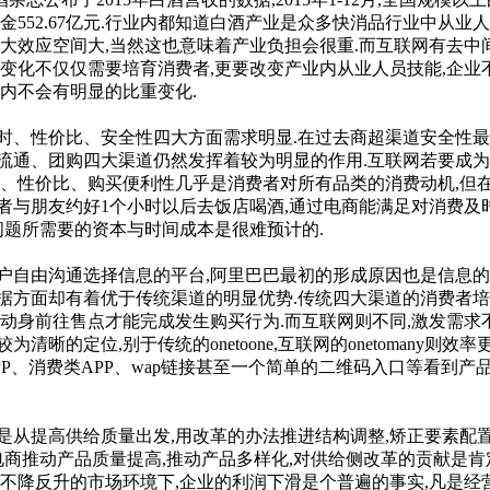
元,上缴税金552.67亿元.行业内都知道白酒产业是众多快消品行
大效应空间大,当然这也意味着产业负担会很重.而互联网有去中
的变化不仅仅需要培育消费者,更要改变产业内从业人员技能,企业
内不会有明显的比重变化.
、性价比、安全性四大方面需求明显.在过去商超渠道安全性最高
流通、团购四大渠道仍然发挥着较为明显的作用.互联网若要成为
化、性价比、购买便利性几乎是消费者对所有品类的消费动机,但在
者与朋友约好1个小时以后去饭店喝酒,通过电商能满足对消费及
此问题所需要的资本与时间成本是很难预计的.
让用户自由沟通选择信息的平台,阿里巴巴最初的形成原因也是信息
据方面却有着优于传统渠道的明显优势.传统四大渠道的消费者培
动身前往售点才能完成发生购买行为.而互联网则不同,激发需求
晰的定位,别于传统的onetoone,互联网的onetomany则
P、消费类APP、wap链接甚至一个简单的二维码入口等看到产
提高供给质量出发,用改革的办法推进结构调整,矫正要素配置
电商推动产品质量提高,推动产品多样化,对供给侧改革的贡献是肯
降反升的市场环境下,企业的利润下滑是个普遍的事实,凡是经营