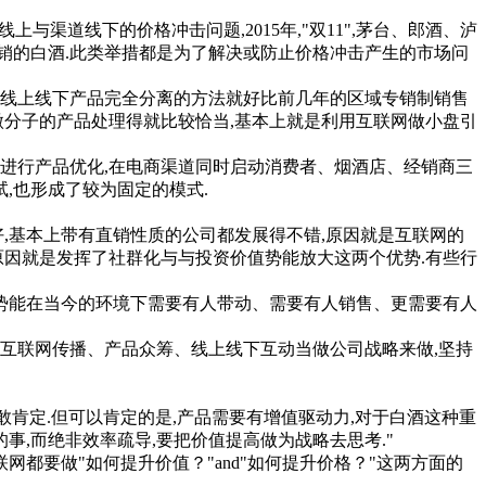
道线下的价格冲击问题,2015年,"双11",茅台、郎酒、泸
促销的白酒.此类举措都是为了解决或防止价格冲击产生的市场问
线上线下产品完全分离的方法就好比前几年的区域专销制销售
微分子的产品处理得就比较恰当,基本上就是利用互联网做小盘引
进行产品优化,在电商渠道同时启动消费者、烟酒店、经销商三
,也形成了较为固定的模式.
,基本上带有直销性质的公司都发展得不错,原因就是互联网的
原因就是发挥了社群化与与投资价值势能放大这两个优势.有些行
费势能在当今的环境下需要有人带动、需要有人销售、更需要有人
互联网传播、产品众筹、线上线下互动当做公司战略来做,坚持
敢肯定.但可以肯定的是,产品需要有增值驱动力,对于白酒这种重
事,而绝非效率疏导,要把价值提高做为战略去思考."
都要做"如何提升价值？"and"如何提升价格？"这两方面的