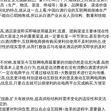
业中从业人员（生产、物流、渠道、终端等）最多、品牌最多、渠道价值
间化的特点,就从这一点上看,中国白酒行业的互联网就很难在产
不能自己唱独角戏,所以从白酒产业从业人员结构、数量和技能
,酒店渠道即买即喝使用最及时,流通、团购渠道主要体现在性
四大渠道之外的重要渠道,就一定要在某一环节突出,甚至替代传
白酒消费中,互联网电商拥有购买便利但使用不及时的特点,使
时性的现实需求,从而打败饭店与名烟名酒店的即买即饮的及时
的不对称,发展至今互联网电商最重要的功能仍然是信息沟通.虽然
育基本上是售点行为,也就是说消费者在没有消费白酒需求的环
不一定在电商平台,可通过移动互联+大数据技术进行定向传播,
效率更高,信息更详细.特别是移动互联技术的普及推动互联网电商购
品信息后,只要点击就可以很便利的在电商平台完成购买,方便至
扭曲,扩大有效供给,提高供给结构对需求变化的适应性和灵活
定的.
就要对利润负责,所以在企业互联网+改革的进程中,需要摄入