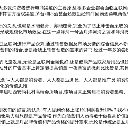
数消费者选择电商渠道的主要原因.很多企业都会面临互联网线上与渠
并非其官方授权渠道,茅台和郎酒甚至还鼓励经销商回购酒类电商
关系,也就是水能载舟、亦能覆舟.完全为了防止冲击而采取的
能形成规模化市场效应.在这一点洋河一号店对洋河海之蓝和洋河
互联网进行产品众筹,通过销售数据及市场反馈的综合信息不断
营销的结合,更是给线上销售创造的需求的背书.经过一年多的尝试
速发展,无论是互联网金融也好,还是健康产品或家居用品也好
站外的广告基本上肯定能提高销量,一夜暴富的微商比比皆是,其
"--人人都是消费者、人人都是业务员、人人都是推广员.消
化的价值思维.
年启动西安尚礼村高端会所项目,该项目真正聚焦把消费者集粉、
们的留言,我认为"有人提到价格上涨1%,利润提升10%？我不
的驱动力就只能是产品价格.作为白酒营销人员得敢于做提高价值的
上就是对品牌价值和产品价格的提升需求.无论是传统还是互联网