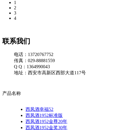
1
2
3
4
联系我们
电话：13720767752
传真：029-88881559
Q Q：1364990043
地址：西安市高新区西部大道117号
产品名称
西凤酒幸福52
西凤酒1952标准版
西凤酒1952金尊20年
西凤酒1952金奖30年