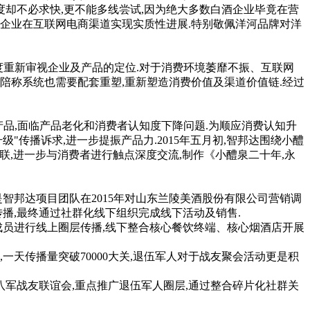
度却不必求快,更不能多线尝试,因为绝大多数白酒企业毕竟在营
企业在互联网电商渠道实现实质性进展.特别敬佩洋河品牌对洋
.从三个维度重新审视企业及产品的定位.对于消费环境萎靡不振、互联网
陪称系统也需要配套重塑,重新塑造消费价值及渠道价值链.经过
产品,面临产品老化和消费者认知度下降问题.为顺应消费认知升
级"传播诉求,进一步提振产品力.2015年五月初,智邦达围绕小醴
联,进一步与消费者进行触点深度交流,制作《小醴泉二十年,永
邦达项目团队在2015年对山东兰陵美酒股份有限公司营销调
播,最终通过社群化线下组织完成线下活动及销售.
成员进行线上圈层传播,线下整合核心餐饮终端、核心烟酒店开展
天传播量突破70000大关,退伍军人对于战友聚会活动更是积
军战友联谊会,重点推广退伍军人圈层,通过整合碎片化社群关