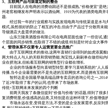
3、互联网产品与渠道定制的整合
目前国人在电商的消费动因还不是很成熟,"价格便宜"是绝大多
州老窖相继发布声明表示以酒仙网、1919为代表的酒类电商
题.
经过我一年的行业观察与实践发现电商与传统渠道是水与舟的
模式,虽然很好的防止了相互的冲击,但由于产品过于分散而未
导烟酒店大盘需求的做法.
山东兰陵美酒股份有限公司在电商层面也做了一些尝试,通过
个层面的同步销售,也取得了不错的成绩.特别是针对企业大事件
4、管理体系不仅要专人运营更要全员推广
由于互联网技术的推动,这两年直销行业得到的如虎添翼般的飞
两大特点人与人的关联和营销势能.淘宝找人刷刷单在做些站内
业在挤泡沫,但粘着互联网的销售型行业都在增长.
企业的市场服务型向直销型转型,要学习直销系统的"人人观念
传播,当今企业最需要的不是先进的互联网技术,而是拥有互联网
智邦达是全国最早做高端品牌专卖店的咨询公司之一,2014
了近2年取得了客户的认同,也带来了市场效果.
传统+互联网未来发展的四个判断
前两天我发了条微信提到"价值与价格"的话题,得到了很多朋友
复消费明显,价值感高的品类,又特别是在这种环境下,价值增值
市场永远在变,变得是方法,不变的是企业发展需求,反应到营销
事.所以我对传统+互联网有一下四点判断：