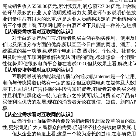
完成销售收入5558.86亿元,累计实现利润总额727.04亿
链环节最多的行业.人多说明规模潜力大,渠道环节多说明价值放
业销量中占有很大的比重,这是从业人员结构决定的.产业结构
的三个维度上看,互联网电商在白酒产业下只能是一种补充,短期
【从消费需求看对互联网的认识】
对于白酒类产品而言,消费者购买白酒在购买便利、使用及时
价比及渠道分布方面的优势,所以直至今日白酒的商超、酒店、
统渠道的某一功能.纵观整个电商消费,透明化、个性化、社群
用及时性是互联网很难解决无法回避的问题.很难想象一个消费
性优势,即便很多电商平台都在尝试O2O,但从效果上看,解决
【从消费培养看对互联网的认识】
互联网最初的功能就是传播与沟通功能,Internet是一个
电商与传统渠道仍然有一定的差距,但互联网电商在媒体及大数
境下,只能通过广告传播的手段告知消费者,消费者若要购买必须
并且利用社群化这一特点,在售点之外就可以让消费者对产品有较为清
买便利性优势的发展,现在的消费者无论在微信、短信、新闻AP
极.
【从企业需求看对互联网的认识】
白酒行业正面临着供给侧改的初级阶段,国家改革的目的就是从
性,更好满足广大人民群众的需要,促进经济社会持续健康发展.
但从企业的角度上看,这是一个较为漫长的过程,在各项费用不