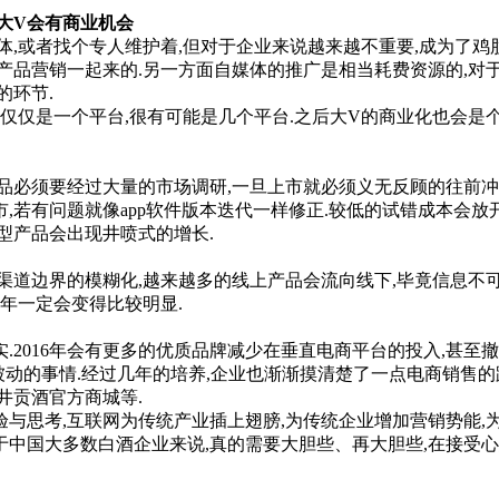
大V会有商业机会
或者找个专人维护着,但对于企业来说越来越不重要,成为了鸡肋.
产品营销一起来的.另一方面自媒体的推广是相当耗费资源的,对于
的环节.
仅是一个平台,很有可能是几个平台.之后大V的商业化也会是
须要经过大量的市场调研,一旦上市就必须义无反顾的往前冲,把
若有问题就像app软件版本迭代一样修正.较低的试错成本会放开
新型产品会出现井喷式的增长.
边界的模糊化,越来越多的线上产品会流向线下,毕竟信息不可
6年一定会变得比较明显.
016年会有更多的优质品牌减少在垂直电商平台的投入,甚至撤
很被动的事情.经过几年的培养,企业也渐渐摸清楚了一点电商销售
井贡酒官方商城等.
与思考,互联网为传统产业插上翅膀,为传统企业增加营销势能,为
对于中国大多数白酒企业来说,真的需要大胆些、再大胆些,在接受