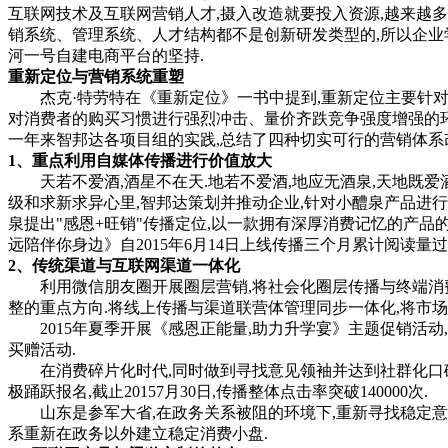
互联网技术及互联网营销人才,摄入改造就要投入资源,越来越多
销系统、管理系统、人才结构都不是创新研发类型的,所以企业
河一号自建电商平台的坚持.
重新定位与营销系统重塑
杰克·特劳特在《重新定位》一书中提到,重新定位主要针对3C："竞争
对消费者的购买习惯进行强烈冲击、量价齐跌竞争强度增强的环
一年来智邦达各项目组的实践,总结了四种切实可行的营销体系
1、重点利用自媒体传播进行价值放大
天若不爱酒,酒星不在天.地若不爱酒,地应无酒泉,天地既爱酒
级和求新求异心里,智邦达策划并推动企业,针对小醴泉产品进行升级
泉提出"感恩+旺销"传播定位,以一款拥有深厚消费记忆的产品
远陪伴你身边》自2015年6月14日上线传播三个月累计阅读量过50
2、传统渠道与互联网渠道一体化
利用微信朋友圈开展圈层营销,将社会化圈层传播与终端消费者
整的重点方向.将线上传播与渠道联营体管理同步一体化,将市
2015年夏季开展《感恩正能量,助力升学宴》主题促销活动
买赠活动.
在消费碎片化时代,同时做到寻找意见领袖并达到社群化口碑共
极踊跃报名,截止20157月30日,传播整体点击率突破140000次.
山东是参军大省,在政务关系被阻的环境下,重新寻找稳定意见
系重新在政务以外建立稳定消费小盘.