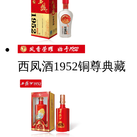
西凤酒1952铜尊典藏