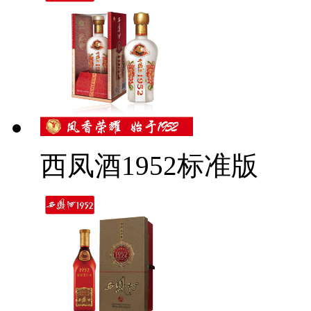
西凤酒1952标准版