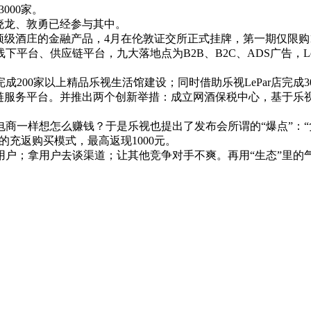
000家。
晓龙、敦勇已经参与其中。
级酒庄的金融产品，4月在伦敦证交所正式挂牌，第一期仅限购
、供应链平台，九大落地点为B2B、B2C、ADS广告，LeP
200家以上精品乐视生活馆建设；同时借助乐视LePar店完成3
业链服务平台。并推出两个创新举措：成立网酒保税中心，基于乐
样想怎么赚钱？于是乐视也提出了发布会所谓的“爆点”：“负利
的充返购买模式，最高返现1000元。
；拿用户去谈渠道；让其他竞争对手不爽。再用“生态”里的