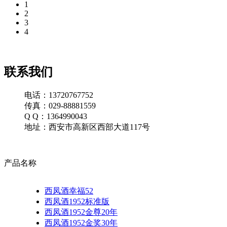
1
2
3
4
联系我们
电话：13720767752
传真：029-88881559
Q Q：1364990043
地址：西安市高新区西部大道117号
产品名称
西凤酒幸福52
西凤酒1952标准版
西凤酒1952金尊20年
西凤酒1952金奖30年