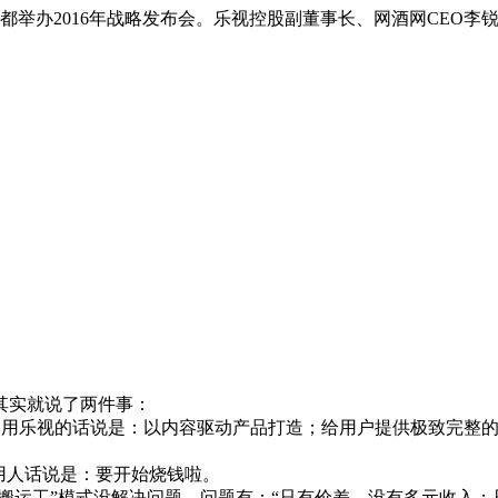
在成都举办2016年战略发布会。乐视控股副董事长、网酒网CEO李
实就说了两件事：
，用乐视的话说是：以内容驱动产品打造；给用户提供极致完整
用人话说是：要开始烧钱啦。
搬运工”模式没解决问题，问题有：“只有价差，没有多元收入；