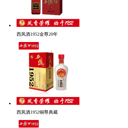
西凤酒1952金尊20年
西凤酒1952铜尊典藏