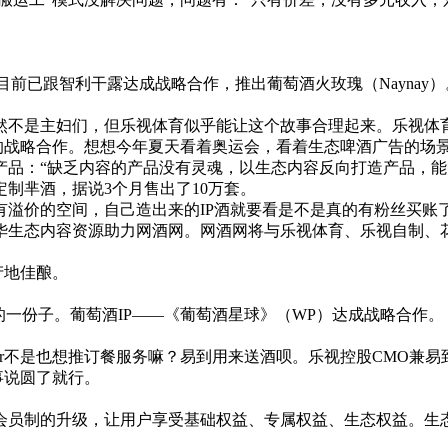
前已跟智利干露达成战略合作，推出葡萄酒火玫瑰（Naynay）
是主妇们，但乐视体育似乎能让这个故事合理起来。乐视体育
＋产品”的战略合作。想想今年夏天看着奥运会，看着生态啤酒广告的
：“缺乏内容的产品没有灵魂，以生态内容反向打造产品，能
制芈酒，据说3个月售出了10万套。
价的空间，自己造出来的IP酒就要看是不是真的有粉丝买账
华生态内容资源助力网酒网。网酒网将与乐视体育、乐视自制、
产地佳酿。
一份子。葡萄酒IP——《葡萄酒星球》（WP）达成战略合作。
是也想推订餐服务嘛？易到用来送酒呗。乐视控股CMO兼易到用车
事说圆了就行。
员制的升级，让用户享受基础权益、专属权益、生态权益。生态