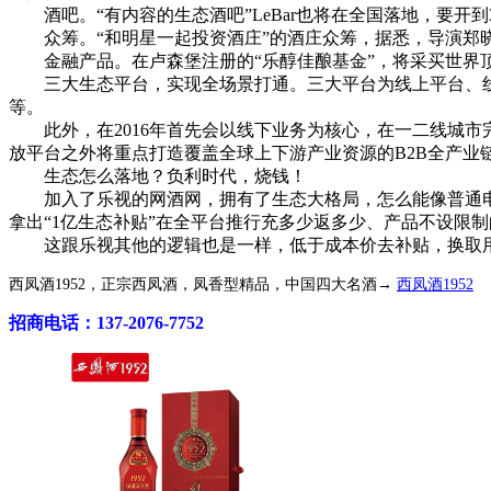
酒吧。“有内容的生态酒吧”LeBar也将在全国落地，要开到3
众筹。“和明星一起投资酒庄”的酒庄众筹，据悉，导演郑
金融产品。在卢森堡注册的“乐醇佳酿基金”，将采买世界顶
三大生态平台，实现全场景打通。三大平台为线上平台、线下平台
等。
此外，在2016年首先会以线下业务为核心，在一二线城市完成
放平台之外将重点打造覆盖全球上下游产业资源的B2B全产
生态怎么落地？负利时代，烧钱！
加入了乐视的网酒网，拥有了生态大格局，怎么能像普通电商一
拿出“1亿生态补贴”在全平台推行充多少返多少、产品不设限制
这跟乐视其他的逻辑也是一样，低于成本价去补贴，换取用户
西凤酒1952，正宗西凤酒，凤香型精品，中国四大名酒→
西凤酒1952
招商电话：137-2076-7752