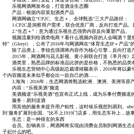
乐视网酒网发布会，打造酒业生态圈
产品：根据内容策划酒类产品
网酒网确立“CP2C、生态＋、全球甄选”三大产品路径：
1.CP2C是洞察用户需求，联合优质厂商，反向打造产品。目
2.“生态＋”：意为通过乐视生态强势内容反向重塑产品。
视频流量到给酒类电商？看什么视频内容的人会喝酒？显然不
特”（Gloryt），公布了2016年与网酒网在“体育生态IP
除了品类上，李锐也强调将内容作为核心引擎，反向打造产品
2015年，网酒网与花儿影视、黄小厨联合打造《芈月传》定
酒类里，熟悉品牌的标准品比拼的是价格，不熟悉的品类有溢
乐视生态营销中心高级副总裁谭靖颖表示，2016年将以豪
个内容频道未来似乎都会出一款自己的酒……
3.海淘：2016年，生态网酒将甄选欧洲、澳洲、美洲等原
内容：“乐视美酒”频道
美酒频道“乐视美酒”也宣布正式上线，成为乐事付费频道的
服务：易到送酒
用其他的服务来提升用户粘性，这时候乐视想到易到。uber不
到’服务扩展到全国。”比不上1919门店多，用生态车补上，故
生态：是一种很玄的东西
会员。彭钢表示，网酒网将实现由消费会员制到网酒生态会
子妃什么的吧。