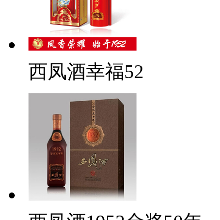
西凤酒幸福52