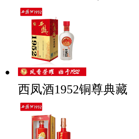
西凤酒1952铜尊典藏