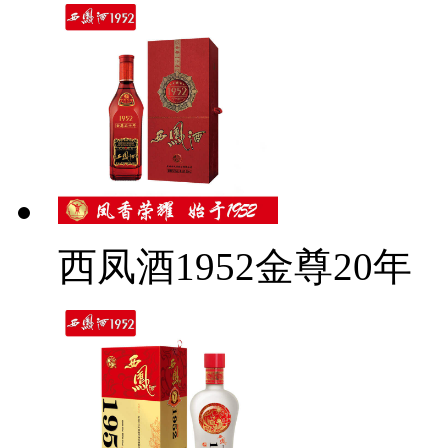
西凤酒1952金尊20年