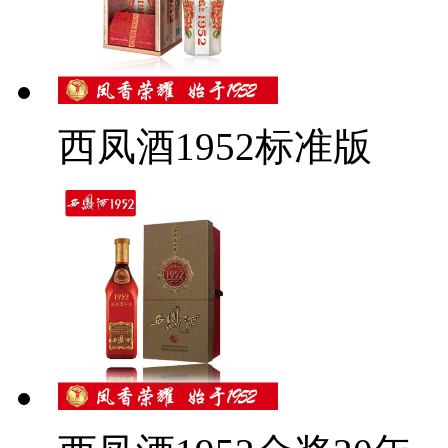
西凤酒1952标准版