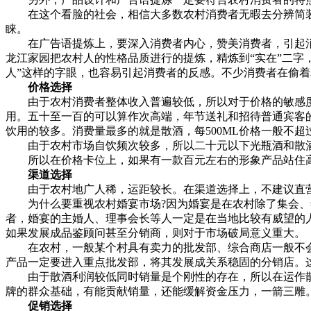
在这个看脸的社会，相信大多数农村消费者无暇去分辨简装
睐。
在广告语提炼上，要深入消费者内心，赞美消费者，引起消费
龙江家园把农村人的性格品质进行的提炼，精炼到“实在”二字
人”这样的字眼，也容易引起消费者的反感。不少消费者在偷着骂
价格选择
由于农村消费者整体收入普遍较低，所以对于价格的敏感度
用。五十至一百的可以算作次高端，年节送礼和招待普通宾客
饮用的较多。消费量最多的就是散酒，每500ML价格一般不超
由于农村市场自饮频次较多，所以二十元以下光瓶酒和散酒
所以在价格卡位上，如果有一款百元左右的形象产品站住高
渠道选择
由于农村地广人稀，运距较长。在渠道选择上，不建议直营
为什么要重视农村婚宴市场?因为婚宴是在农村除了集会、年
者，婚宴的主婚人、理事会长等人一定是在当地比较有威望的
如果发展成品鉴顾问甚至分销商，则对于市场破局意义重大。
在农村，一般某个村具有卖力的批发部、综合商店一般不会
产品一定要进入重点批发部，将其发展成关系稳固的分销店。
由于散酒利润较低同时销量是个刚性的存在，所以在运作散
牌的群众基础，有能贡献销量，还能缓解资金压力，一箭三雕
促销选择