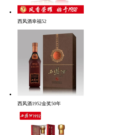
西凤酒幸福52
西凤酒1952金奖50年