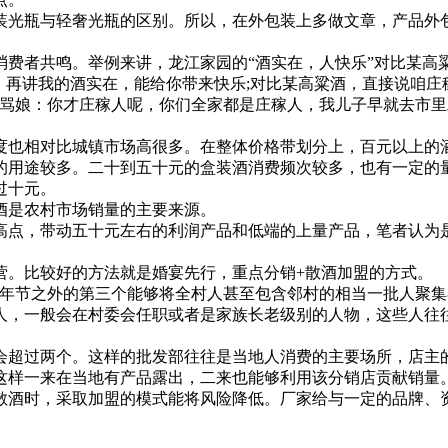
光瓶与轻奢光瓶的区别。所以，在外包装上多做文章，产品外包
者共鸣。举例来讲，龙江家园的“酒实在，人快乐”对比某高粱
，再讲我的酒实在，能给你带来快乐;对比某高粱酒，直接说咱庄
娘：你才庄稼人呢，你们全家都是庄稼人，我儿子早就去市里工作了.
也相对比城镇市场高很多。在整体价格带划分上，百元以上的酒
的用途较多。二十到五十元的盒装酒消费频次较多，也有一定的
过十元。
是农村市场销量的主要来源。
点，带动五十元左右的利润产品和低端的上量产品，笔者认为
。比较好的方法就是婚宴先行，重点分销+散酒加盟的方式。
节之外的第三个能够将全村人甚至包含邻村的相当一批人聚集在
人，一般会在村委会任职或者是家族长老级别的人物，这些人往
超过两个。这样的批发部往往是当地人消费的主要场所，店主的
这样一来在当地有产品露出，二来也能够利用该分销店贡献销量
酒时，采取加盟的模式能将风险降低。厂家给与一定的品牌、资
。