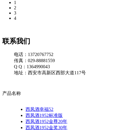
1
2
3
4
联系我们
电话：13720767752
传真：029-88881559
Q Q：1364990043
地址：西安市高新区西部大道117号
产品名称
西凤酒幸福52
西凤酒1952标准版
西凤酒1952金尊20年
西凤酒1952金奖30年