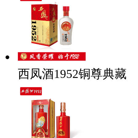
西凤酒1952铜尊典藏