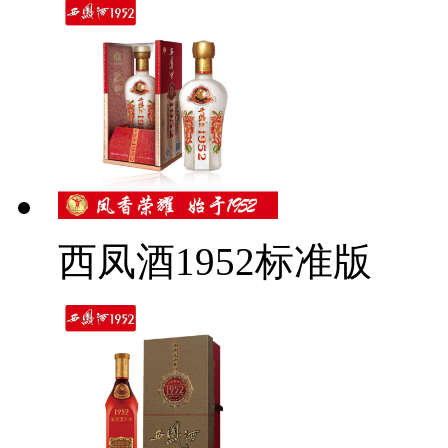
西凤酒1952标准版