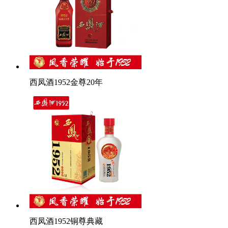
西凤酒1952金尊20年
西凤酒1952铜尊典藏