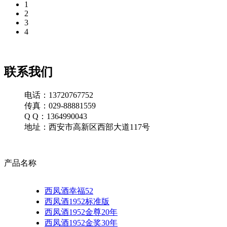
1
2
3
4
联系我们
电话：13720767752
传真：029-88881559
Q Q：1364990043
地址：西安市高新区西部大道117号
产品名称
西凤酒幸福52
西凤酒1952标准版
西凤酒1952金尊20年
西凤酒1952金奖30年