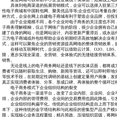
具体到电商渠道的拓展营销模式，企业可以选择入驻第三方
性电子商城有中国鞋包网、聚美优品等等;企业也可以考量自
种方式，企业在网上自建电子商城有利于塑造企业品牌，但投
由于企业规模不同，各个企业对电子商务的关注度也不同，因
子商务理解模糊，仅止于网络广告的阶段，很少企业拥有自己
建了自身的网站，但是网站设计、内容更新严重滞后，或永远
三方电子商城或外包给帮助企业在初期经济高效地解决企业有
式，这样可以聚焦企业的营销资源提高网络的整体营销效果，
在移动互联网时代，企业还可以借助云计算、O2O、LBS
限，逐步实现全渠道、全营销、全体验式的无缝链接营销体系
销售。
无论是线上的电子商务网站还是线下的实体店面，都将成为
费者可以随时获取生活、购物、新闻等资讯，还可以即时即地
等技术手段，在前期定性调研的基础上创建定量用户画像，发
真正实现消费者体验、分享、形成口碑、再体验的整个循环过
电子商务模式下企业组织结构的裂变
电子商务这一渠道平台，改变了企业内部、企业间、企业与
得，企业内部的管理费用、企业间的交易费用也因此降低，引
企业组织结构扁平化。传统的企业组织结构是自上而下阶梯式的
本下，这种传统的金字塔结构和与此相应的密集型产品生产模
限，实现核心业务流程重组，精兵简政、压缩组织层级，将网