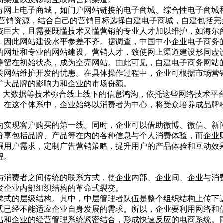
网上电子商城，如门户网站链接的电子商城、综合性电子商城和
身营销资源，结合自己的营销目标选择自建电子商城，自建包括完
资巨大，且需要既懂技术又懂营销的专业人才加以维护，如海尔
此网站建设水平参差不齐。据调查，中国中小企业电子商务的建
的网址和专业的网站建设、营销人才，致使网上渠道建设形同虚设
停留在初始状态，成为空壳网站。由此可见，自建电子商务网站
关网站维护开发的忧患。在具体操作过程中，企业可根据市场营
扩大品牌的影响力和企业的市场份额。
、大数据等技术弥合线上线下的信息鸿沟，依托这些网络技术平
。在这个体系中，企业始终以消费者为中心，将受众培养成品牌
实现客户购买的第一线。同时，企业可以借助微博、微信、新闻
分享包括品牌、产品等在内的各种信息与个人消费体验，而企业
掘用户需求，定制广告营销策略，提升用户的产品体验和互动效果
程。
消费者之间传统的联系方式，使企业内部、企业间、企业与消费
发企业内部组织结构的革命式裂变。
层级结构。其中，中层管理者队伍是整个组织结构上传下达的枢纽
式已经不能适应企业自身发展的需求。所以，企业要利用网络和
站和企业的经营管理系统紧密结合，形成快速反应的电商系统。