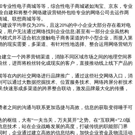
专业性电子商城等等，综合性电子商城诸如淘宝、京东，专业
全自建和将整个网络建设营销外包给专业的网络公司去运作两
商城、联想商城等等。
设平均率仅为20%，且这20%的中小企业大部分存在着对电
，用户无法通过网络找到企业信息;甚至有一部分企业虽然构
的模式并不适合初次接触电子商务渠道的中小型企业，而接入第
销的现实需要，多渠道、有针对性地选择、整合运用网络营销方
台建立一个跨界营销渠道，消除不同区域市场之间的地理空间界
粉丝，进而将粉丝转化成现实的客户，直接推动线上线下产品的
等在内的社交网络进行品牌推广，通过这些社交网络入口，消
则可以通过大数据挖掘技术、位置服务技术、网络跨屏分析技术
;快速形成多渠道的跨界整合联动，激发品牌最大化的传播，
者之间的沟通与联系更加迅捷与高效，信息的获取变得唾手可
，大有“一夫当关，万夫莫开”之势。在“互联网+”2.0版
信息技术，站在企业战略发展的高度，打破传统的职能部门界
同时，企业通过建立高效的信息结构，加快企业资金及物流活动