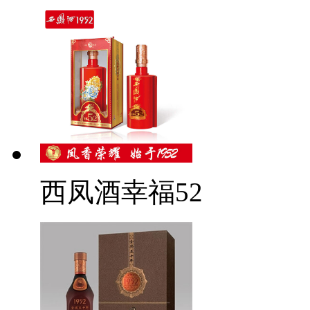
西凤酒幸福52