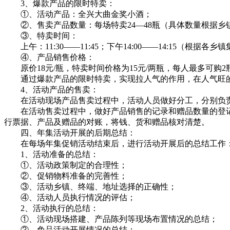
3、爆款产品的限时特卖：
①、活动产品：全兴大曲金奖小酒；
②、售卖产品数量：每场特卖24—48瓶（具体数量根据乡
③、特卖时间：
上午：11:30——11:45；下午14:00——14:15（根据
④、产品销售价格：
原价18元/瓶，特卖时间价格为15元/两瓶，每人最多可购2
通过爆款产品的限时特卖，实现拉人气的作用，在人气旺的
4、活动产品的售卖：
在活动现场产品售卖过程中，活动人员做好分工，分别负责
在活动售卖过程中，做好产品销售的记录和赠品数量的登记
行票据、产品及赠品的对账，将钱、货和赠品核对清楚。
四、年集活动开展的后期总结：
在每场年集促销活动结束后，进行活动开展后的总结工作
1、活动准备的总结：
①、活动政策制定的合理性；
②、促销物料准备的完善性；
③、活动乡镇、终端、地址选择的正确性；
④、活动人员执行情况的评估；
2、活动执行的总结：
①、活动现场搭建、产品陈列等现场布置情况的总结；
②、免品活动开展情况的总结；