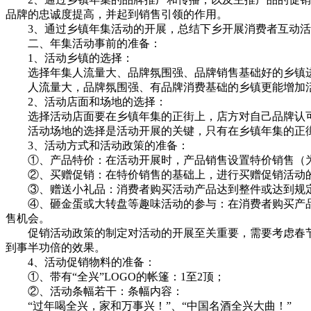
品牌的忠诚度提高，并起到销售引领的作用。
3、通过乡镇年集活动的开展，总结下乡开展消费者互动活
二、年集活动事前的准备：
1、活动乡镇的选择：
选择年集人流量大、品牌氛围强、品牌销售基础好的乡镇进
人流量大，品牌氛围强、有品牌消费基础的乡镇更能增加活
2、活动店面和场地的选择：
选择活动店面要在乡镇年集的正街上，店方对自己品牌认可
活动场地的选择是活动开展的关键，只有在乡镇年集的正街
3、活动方式和活动政策的准备：
①、产品特价：在活动开展时，产品销售设置特价销售（为
②、买赠促销：在特价销售的基础上，进行买赠促销活动的
③、赠送小礼品：消费者购买活动产品达到整件或达到规定
④、砸金蛋或大转盘等趣味活动的参与：在消费者购买产品
售机会。
促销活动政策的制定对活动的开展至关重要，需要考虑春节
到事半功倍的效果。
4、活动促销物料的准备：
①、带有“全兴”LOGO的帐篷：1至2顶；
②、活动条幅若干：条幅内容：
“过年喝全兴，家和万事兴！”、“中国名酒全兴大曲！”