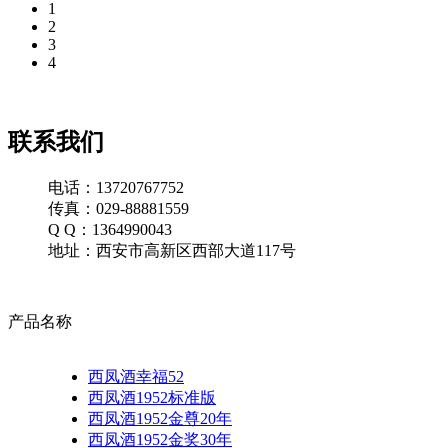
1
2
3
4
联系我们
电话：13720767752
传真：029-88881559
Q Q：1364990043
地址：西安市高新区西部大道117号
产品名称
西凤酒幸福52
西凤酒1952标准版
西凤酒1952金尊20年
西凤酒1952金奖30年