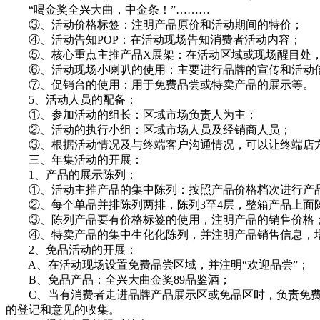
“喝金奖全兴大曲，中金条！”………
③、活动价格标签：注明产品原价和活动期间的特价；
④、活动告知POP：在活动现场告知消费者活动内容；
⑤、核心重点主推产品X展架：在活动区域或现场醒目处，
⑥、活动现场小喇叭的使用：主要进行品牌的宣传和活动
⑦、促销台的使用：用于免费品尝或特卖产品的展示等。
5、活动人员的配备：
①、参加活动的组长：区域市场负责人为主；
②、活动的执行小组：区域市场人员及经销商人员；
③、根据活动情况及与终端客户沟通情况，可以让终端店
三、年集活动的开展：
1、产品的展示陈列：
①、活动主推产品的集中陈列：按照产品价格档次进行产品的
②、每个单品并排陈列两排，陈列3至4层，整箱产品上面
③、陈列产品要有价格标签的使用，注明产品的销售价格
④、特卖产品的集中生化化陈列，并注明产品销售信息，
2、免品活动的开展：
A、在活动现场设置免费品尝区域，并注明“欢迎品尝”；
B、免品产品：全兴大曲金奖89品鉴酒；
C、当有消费者走进品牌产品展示区或免品区时，负责免费品
的登记和意见的收集。