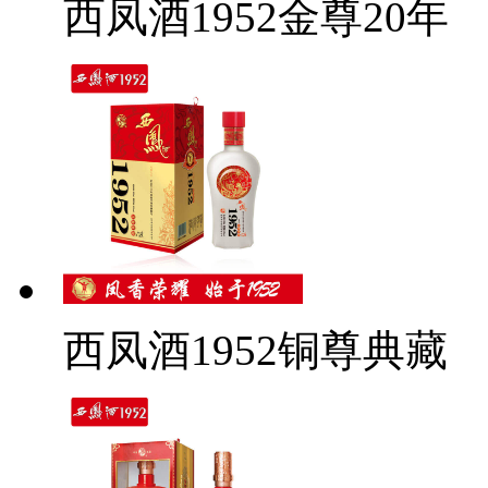
西凤酒1952金尊20年
西凤酒1952铜尊典藏