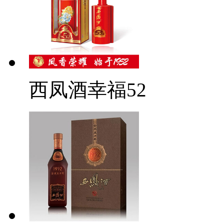
西凤酒幸福52