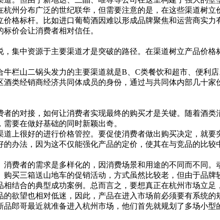
杭州分布广泛的世纪联华，但需要注意的是，在这些渠道树立
价格标杆。比如进口葡萄酒因难以形成品牌聚焦和运营商实力
标价会让消费者相对信任。
，集中资源于主要渠道才是突破的路径。在渠道树立产品价格标
栏山二锅头发力的主要渠道就是B、C类餐饮和超市、便利店
区酒类经销商经济共同体成员的身份，通过与共同体内部几十家
者的对接，如何让消费者实现最终的购买才是关键。随着酒类消
，需要在做好基础的同时新颖出奇。
道上很好的进行价格管控。要促使消费者做出购买决定，就要
的办法，因为这不仅能强化产品的定价，使其在与竞品的比较中
消费者的需求是多样化的，因消费场景和用途的不同而不同。动
、购买三箱送山地车的促销活动，方式虽然比较老，但由于品牌
品相结合的典型成功案例。总而言之，要想真正在杭州市场立足
的欲望也相对低迷，因此，产品在进入市场前必须要有系统的规
新品郎哥最近就准备进入杭州市场，他们首先就规划了多场小型