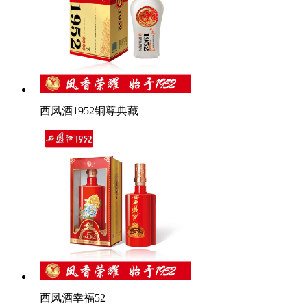
西凤酒1952铜尊典藏
西凤酒幸福52