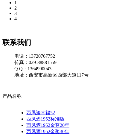
1
2
3
4
联系我们
电话：13720767752
传真：029-88881559
Q Q：1364990043
地址：西安市高新区西部大道117号
产品名称
西凤酒幸福52
西凤酒1952标准版
西凤酒1952金尊20年
西凤酒1952金奖30年