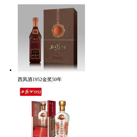
西凤酒1952金奖50年