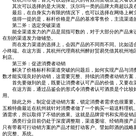
其次可以选择的是大润发、沃尔玛一类的品牌大商超以及在
最后，在自身实力有限的情况下，也可以选择在网络上树立
值得一提的是，标杆价格是产品的基准零售价，主流渠道的
第二斧：选定突破渠道
能全渠道发力的产品是屈指可数的，对于大部分的产品来说
在别的渠道发力做铺垫。
而在发力渠道的选择上，会因产品的不同而不同。比如适合牛
小终端。在这方面，其杭州代理商杭州醉好贸易凭借其杭州地
利店。
第三斧：促进消费者动销
解决了价格标杆和渠道突破的问题后，如何实现产品与消费
数才能实现良好的动销，这需要完整、持续的消费者动销方案
首先要做到的是，既要让消费者认可产品的价值，又要在渠
在这方面，通过品鉴会的形式令消费者认可酒质是个比较好
用。
除此之外，制定促进动销方案，锁定消费者需求也很重要。
五粮特曲最近在杭州就针对消费者做了一个购买一箱送料理机
酒需求，所以取得了不错的效果。这就是品牌背书和实用促销
酒类行业目前仍处于深度调整期，渠道萎缩、经销商接产品
只有带着可行动销方案的产品才能打动客户。譬如郎酒的战略
的完整、系统。