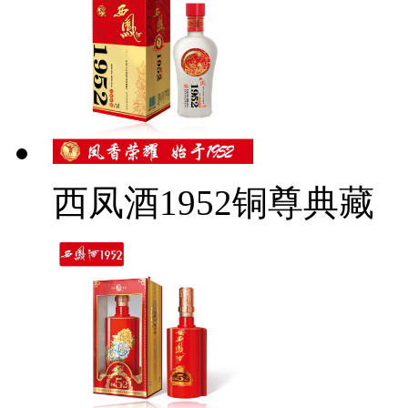
西凤酒1952铜尊典藏