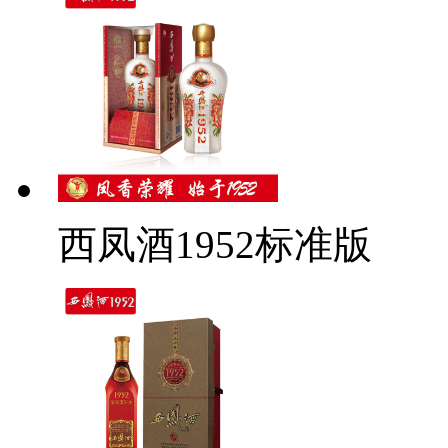
西凤酒1952标准版