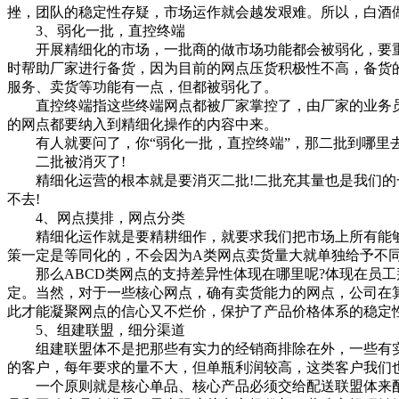
挫，团队的稳定性存疑，市场运作就会越发艰难。所以，白酒
3、弱化一批，直控终端
开展精细化的市场，一批商的做市场功能都会被弱化，要重新
时帮助厂家进行备货，因为目前的网点压货积极性不高，备货的
服务、卖货等功能有一点，但都被弱化了。
直控终端指这些终端网点都被厂家掌控了，由厂家的业务员
的网点都要纳入到精细化操作的内容中来。
有人就要问了，你“弱化一批，直控终端”，那二批到哪里去
二批被消灭了!
精细化运营的根本就是要消灭二批!二批充其量也是我们的一
不去!
4、网点摸排，网点分类
精细化运作就是要精耕细作，就要求我们把市场上所有能够卖
策一定是等同化的，不会因为A类网点卖货量大就单独给予不
那么ABCD类网点的支持差异性体现在哪里呢?体现在员工
定。当然，对于一些核心网点，确有卖货能力的网点，公司在
此才能凝聚网点的信心又不烂价，保护了产品价格体系的稳定
5、组建联盟，细分渠道
组建联盟体不是把那些有实力的经销商排除在外，一些有实力
的客户，每年要求的量不大，但单瓶利润较高，这类客户我们
一个原则就是核心单品、核心产品必须交给配送联盟体来配送