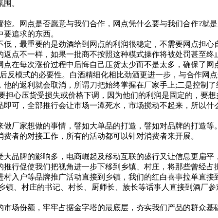
氛围。
。网点是否愿意与我们合作，网点凭什么要与我们合作?就是
中要追求的东西。
，最重要的是劲酒给到网点的利润很稳定，不需要网点担心自
的返点不一样，如果一批商不按照这种模式操作将被处罚甚至终止
网点在每次涨价过程中后悔自己压货太少而不是太多，确保了网点
反模式的必要性。白酒精细化相比劲酒更进一步，与合作网点
，他的返利就会取消，所谓刀把始终掌握在厂家手上;二是控制了
要担心压货受损失或价格下调，因为他们的利润是固定的，要想
即可，全部推行会让市场一潭死水，市场搅动不起来，所以什
做厂家想做的事情，譬如大单品的打造，譬如对品牌的打造等
费者的对接工作，所有的活动都可以针对消费者来开展。
大品牌的影响多，电商崛起及移动互联的盛行又让信息更扁平，
的推行促使我们把视角进一步下移到乡镇、村庄，将那些曾经占
村入户等品牌推广活动直接到乡镇，我们的红白喜事拉单直接到
织乡镇、村庄的书记、村长、厨师长、族长等话事人直接到酒厂参
市场份额，牢牢占据金字塔的最底层，夯实我们产品的群众基