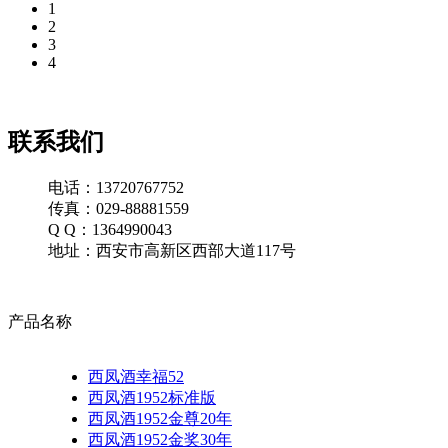
1
2
3
4
联系我们
电话：13720767752
传真：029-88881559
Q Q：1364990043
地址：西安市高新区西部大道117号
产品名称
西凤酒幸福52
西凤酒1952标准版
西凤酒1952金尊20年
西凤酒1952金奖30年