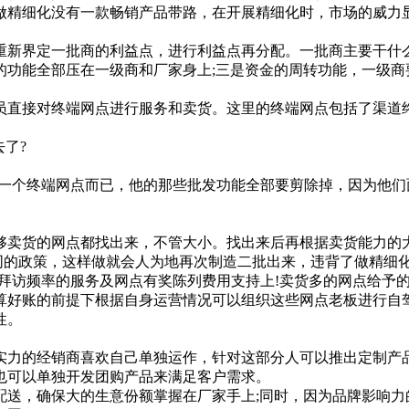
做精细化没有一款畅销产品带路，在开展精细化时，市场的威力
界定一批商的利益点，进行利益点再分配。一批商主要干什么呢
功能全部压在一级商和厂家身上;三是资金的周转功能，一级商
直接对终端网点进行服务和卖货。这里的终端网点包括了渠道终
了?
个终端网点而已，他的那些批发功能全部要剪除掉，因为他们
货的网点都找出来，不管大小。找出来后再根据卖货能力的大
同的政策，这样做就会人为地再次制造二批出来，违背了做精细
拜访频率的服务及网点有奖陈列费用支持上!卖货多的网点给予
算好账的前提下根据自身运营情况可以组织这些网点老板进行自
性。
的经销商喜欢自己单独运作，针对这部分人可以推出定制产品
也可以单独开发团购产品来满足客户需求。
，确保大的生意份额掌握在厂家手上;同时，因为品牌影响力