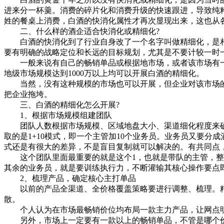
进来分一杯羹。消费的碎片化和消费升级的快速跟进，导致纯
姓的餐桌上消费，白酒的快消化属性才再次显现出来，这也从
二、什么样的酒企适合快消化或精细化?
白酒的快消化到了行业自身改了一个名字叫做精细化，是相
要有明确的战略定位和长远的目标规划，尤其是不要计较一时
一般来说有自己的畅销单品或根据地市场，或者该市场有一定
地级市场规模达到1000万以上均可以开展白酒的精细化。
当然，没有这种规模的市场也可以开展，但企业对该市场的定
把企业拖垮。
三、白酒的精细化怎么开展?
1、根据市场规模组建团队
团队人数根据市场规模、区域地盘大小、渠道细化程度来确定，
取的是1+10模式，即一个主管加10个业务员。业务员又要
式还是有很大的差异，不是盲目复制就可以解决的。有共同点
这个团队里面最重要的就是这个1，也就是带队的主管，整个
其余的业务员，就是要训练执行力，不断灌输其核心操作要点即
2、梳理产品，确定核心主打单品
以前的产品全渠道、全价格覆盖策略要进行调整、梳理。精
散。
个人认为在市场最畅销价位均布局一款主力产品，让网点明
另外，市场上一定要有一款以上的畅销单品，不管是哪个价