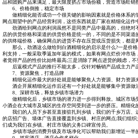
品和团购产品来满足，最大限度挤占市场份额，营造市场旺销
6、价格倒推，稳定市场
做精细化能否成功一个很关键的影响因素就是价格体系的管控
网点期望中的产品经营利润，这些东西就是厂家在精细化运作
劲酒给到网点的利润虽然不是同类产品中最高的，但绝对不低
店的供货价格和渠道的供货价格是统一的，不同的是不同渠道
的供终端价格，确保网点的进货不存在压货或压货损失，都是
那么，劲酒这么做给到白酒精细化的启示是什么?一是价格后
利支持，一般采取季返加年返的模式，如果有网点烂价冲市场
者觉得产品的性价比始终最高;三是消除了网点进货的顾虑，不
后返模式产品的推行不能太多，仅针对畅销产品或主力产品
7、资源聚焦，打造品牌
精细化运作最大的好处就是能够聚焦人力资源、财力资源来
酒企开展精细化运作后还有一个好处就是能够集中资源做消
8、深耕市场，释放乡镇市场潜力
做精细化后，乡镇市场的潜力进一步得到释放。城区市场受
小酒企在大城市及城区的生存空间受到进一步的挤压。精细化
我们的人员下乡甚至直接驻扎到乡镇，我们的千乡万店、进
的店招广告、墙体广告直接覆盖到乡镇、村庄的网点;我们组
们成为我们在乡镇、村庄市场的义务口碑宣传员。
乡镇市场的消费升级及市场净化可以帮助我们新增近一半的
9、抓牢酒店，酒店合作多样化