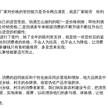
厂家对价格的管控能力是否令网点满意，就是厂家能否 给到
己的进货受损。劲酒怎么做到的呢?一是价格倒推，即给到酒
经销资格;二是劲酒多年来根据消费的不断升级不断拉升自己
进货的积极性;
进行了签约，除了全年的陈列奖支持，就是统一供货价后的返
给到消费者的价格，不会人为拉高，也不会人为降低，让消费
多赚钱只有靠积极推荐、多卖货来实现;
么事情都要适可而止。
。
消费的趋同效应和个性化效应同步显现和增加，地方品牌及中
据乡镇、村庄的杂牌酒、假冒伪劣产品市场挤掉。
乡镇、村庄的消费者家里。我们响应新农村建设号召，把漂亮
观，实地体验、观摩，以此增加他们的参与感、体验感，让他
础。