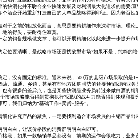
粹的快消化并不吻合企业快速发展及对利润最大化追求的需要;直
各个酒企开始重新打造自己的大单品战略得到印证。因为老百姓
对于之前的粗放化而言，意思是要精耕细作来深耕市场。理论上
一地的得失，要耐得住寂寞。
的销售规模做支撑，都可以开展精细化以此来进一步提升市场份
位要清晰，是战略市场还是扰敌型市场?如果不是，纯粹的培
没有固定的标准。通常来说，500万的县级市场采取的是1+5模
分成酒店、流通、乡镇，甚至有些地方团购强势的还要预留团购业
，也有很多的差异点，也是某些快消品业务员转过来做白酒的精
市场策略能否得到贯彻执行?团队的战斗力能否得到体现和提升
可，我们归纳为“基础工作+卖货+服务”。
细化讲究产品的聚焦，一定要找到适合市场发展的主销产品出来
明白白，让该价格段的消费群明明白白即可。
格段，如果一款畅销单品都没有，前期的运作会很吃力，业务员