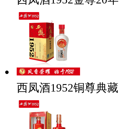
西凤酒1952铜尊典藏