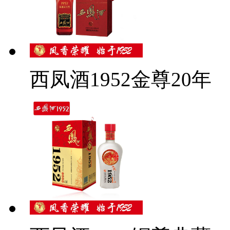
西凤酒1952金尊20年