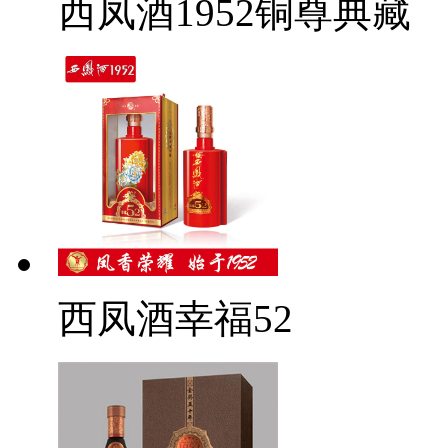
西凤酒1952铜尊典藏
西凤酒幸福52