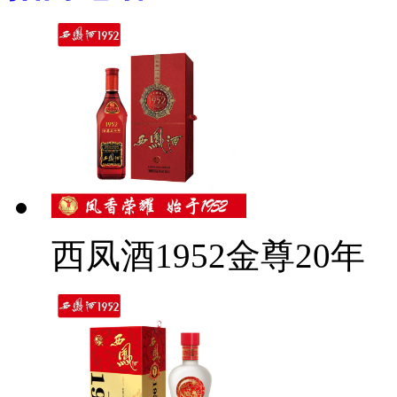
西凤酒1952金尊20年