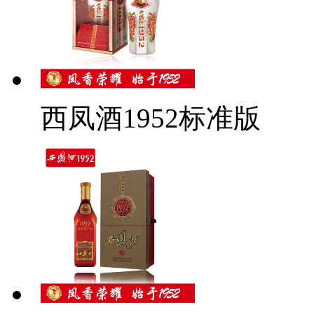
西凤酒1952标准版