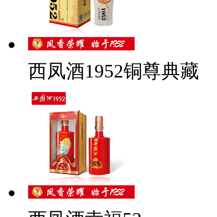
西凤酒1952铜尊典藏