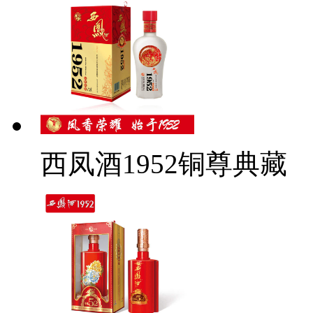
西凤酒1952铜尊典藏