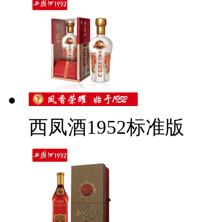
西凤酒1952标准版