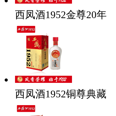
西凤酒1952金尊20年
西凤酒1952铜尊典藏