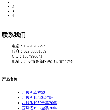
1
2
3
4
联系我们
电话：13720767752
传真：029-88881559
Q Q：1364990043
地址：西安市高新区西部大道117号
产品名称
西凤酒幸福52
西凤酒1952标准版
西凤酒1952金尊20年
西凤酒1952金奖30年