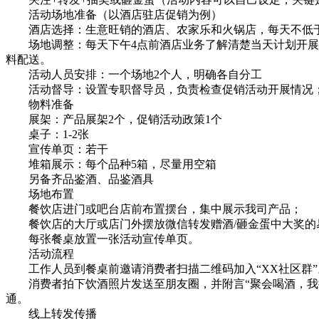
活动场地准备（以酒店驻店促销为例）
酒店选择：生意旺销的酒店、农家乐和火锅店，每天不低于1
场地调整：每天下午4点前酒店业务了解清楚当天计划开展活
料配送。
活动人员安排：一个场地2个人，明确各自分工
活动督导：设置专职督导员，负责检查促销活动开展情况
物料准备
展架：产品展架2个，促销活动政策1个
桌子：1-2张
宣传单页：若干
堆箱展示：每个品种5箱，尽量用空箱
另备齐品鉴酒、品鉴酒具
场地布置
餐饮店进门或吧台店前布置摆台，集中展示我司产品；
餐饮店的大厅或店门外摆放微信转发赠酒/砸金蛋中大奖的
每张餐桌放置一张活动宣传单页。
活动流程
工作人员到餐桌前邀请消费者扫描二维码加入“XX社区群”
消费者拍下饮酒照片发送至朋友圈，并附言“聚会喝酒，我推
通。
线上转发传播