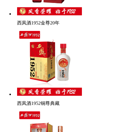
西凤酒1952金尊20年
西凤酒1952铜尊典藏