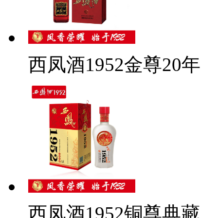
西凤酒1952金尊20年
西凤酒1952铜尊典藏