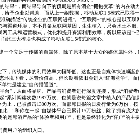
结果”，而结果导向下的预期是所有酒企“拥抱变革”的内在动力
，给予企业以帮助。而从上一组数据，移动互联1.5模式已取得
能准确描述“传统企业的互联网进程”。“互联网+”的核心是以互
态与渠道环境，本不具备互联网基因，生生植入，只会水土不服。
工具和运营模式，优化和提升资源利用效率，所以应该是“+互联
，而此三大模块也构成了移动互联1.5模式的核心。
建一个立足于传播的自媒体。除了原本基于大众的媒体属性外，
下，传统媒体的利用效率大幅降低。这也正是自媒体快速崛起的
静态环境下看，尽管价值高，但长期看依旧会进入“红海竞争”。
单纯是建立“自传播通道”。
台”，从而将品牌、产品与消费者进行深度连接，形成“消费者
”累计阅读次数1987万次。也就是说每篇文章中植入的产品信息，
今为止，已被点击1300万次。而邯郸日报的日发行量为6万份，按
如此，“和你在一起”自媒体平台已累计15万粉丝，除了拥有庞大
要的是郸酒产品的“体验者和用户”，也是最终转化为“客户”的主
费用户的组织入口。