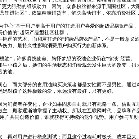
更为强劲的组织动力，因为，众多粉丝都来源于周围社区，大家
信营销进社区”，依靠精准铺货率，解决高动销率，依靠消费社区
中心”基于用户更高于用户的打造用户喜爱的超级品牌&产品，即
价值的“超级产品型社区社群”。
逗的艺术。而和君打造的“超级品牌&产品”，不是一般意义酒水
具杀伤力、最持久性影响消费用户购买行为的新体系。
油”，许多肩挑使命、胸怀梦想的茶油企业仍在“惨淡”经营。
生小孩之后，她们的生活状态和消费观念发生巨大的改变，很大
贵的油。
。
点，而大部分的食用油购买决策者都是女性而不是男性。通过对
妈妈对孩子这种极致的爱，永远没有最好，只有更好。
为消费者在变化，企业如果固步自封就只有死路一条。借助互联
做主，顾客逐渐地掌握了主动权。所以在互联网时代，品牌和产
能够与用户共同创造价值，谁就获得可持续的竞争优势。用户参与
，再对用户进行概念测试；而且这个过程耗时极长、成本巨大。