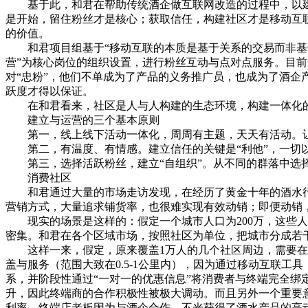
基于此，和君在帮助传统酒企做互联网改造的过程中，以建立
是开始，留住粉丝才是核心；获取信任，构建社区才是移动互
的价值。
和君项目组基于“移动互联的本质是基于关系的交易而非基于交
营”为核心岗位的组织设置，进行粉丝互动与点对点服务。目
对“忠粉”，他们不单成为了产品的义务推广员，也成为了酒
跃度才得以保证。
在和君看来，社区是人与人构建的生态环境，构建一体化的粉
建立与运营的三个基本原则
第一，线上线下活动一体化，周周有主题，天天有活动。让
第二，有温度、有情感。建立信任的关键是“利他”，一切以
第三，选择活跃粉丝，建立“自组织”。从不同的群落中选择
消费社区
和君通过大量的市场走访发现，在经历了黄金十年的酒水行
营销方式，大量追求铺货率，也很难实现有效动销；即便动销
现实的场景是这样的：假定一个城市人口为200万，这些人
密集。和君在各个区域市场，按照社区为单位，把城市分成若
这样一来，假定，原来覆盖1万人的几个社区周边，需要在既有
盖与服务（范围大致在0.5-1公里内），因为通过移动互联
系，并阶段性通过“一对一的优惠信息”将消费者与终端完全
升，因此终端商的合作积极性被极大调动。而且另外一个重要
利率。终端店老板因为与酒企合作，不光获得了酒水产品的高