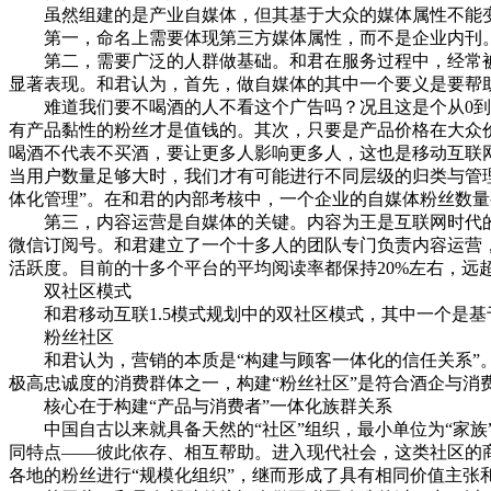
虽然组建的是产业自媒体，但其基于大众的媒体属性不能变
第一，命名上需要体现第三方媒体属性，而不是企业内刊。比
第二，需要广泛的人群做基础。和君在服务过程中，经常被企
显著表现。和君认为，首先，做自媒体的其中一个要义是要帮
难道我们要不喝酒的人不看这个广告吗？况且这是个从0到1
有产品黏性的粉丝才是值钱的。其次，只要是产品价格在大众
喝酒不代表不买酒，要让更多人影响更多人，这也是移动互联网
当用户数量足够大时，我们才有可能进行不同层级的归类与管理
体化管理”。在和君的内部考核中，一个企业的自媒体粉丝数量
第三，内容运营是自媒体的关键。内容为王是互联网时代的
微信订阅号。和君建立了一个十多人的团队专门负责内容运营，
活跃度。目前的十多个平台的平均阅读率都保持20%左右，远
双社区模式
和君移动互联1.5模式规划中的双社区模式，其中一个是基于
粉丝社区
和君认为，营销的本质是“构建与顾客一体化的信任关系”。
极高忠诚度的消费群体之一，构建“粉丝社区”是符合酒企与消费
核心在于构建“产品与消费者”一体化族群关系
中国自古以来就具备天然的“社区”组织，最小单位为“家族”
同特点——彼此依存、相互帮助。进入现代社会，这类社区的商
各地的粉丝进行“规模化组织”，继而形成了具有相同价值主张和