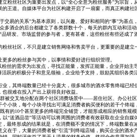
粉丝社区为重要出发点，以“全心全意为粉丝服务”为宗旨，从
联的王道。自媒体平台为社区构建开启了一扇窗，而真正构建社区
易的关系”为基本原则，以兴趣、爱好和相同的“事”为基点，
前众多酒企的后台都建立了各类群数十个，每天的群内互动和活
企产品研发、市场监督的参与者，更有甚者，这些粉丝有些还成了
丝社区，不只是建立销售网络和售卖平台，更重要的是建立一
更多的粉丝参与其中，以事情和爱好进行组织管理。
粉丝的需求为出发点，寻找正能量，发挥正能量，企业开始主导
活跃的积极分子和意见领袖，企业给予支持，鼓励其组织各类
业，其终端数量已经十分庞大，很多城市的酒水零售终端已经供
，也很难在投入产出上获得良好收益。
群被交叉地分配在两个社区消费场景中——居住社区、办公社区
干个小块，每个小块寻找出可满足消费者购买便利的若干个终端
的10个甚至更多的终端完全铺货，才能形成相应的销售规模，
工具，以“送酒品尝”等活动可以将周围的消费者有效获取在企业自
绑定，最终形成的结果就是，在消费额不变的情况下，终端数量在
意义在于，大量的消费者被“引流”到终端店铺，购买企业的酒水
动销，同时还收益了基于人流量的财务价值。终端合作意愿加强