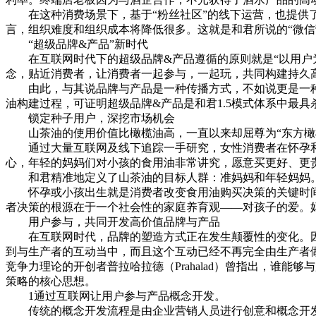
在这种消费场景下，基于“粉丝社区”的线下运营，也提供了
言，组织难度和组织成本将降低很多。这就是和君所说的“微
“超级品牌&产品”新时代
在互联网时代下的超级品牌&产品遵循的原则就是“以用户为
念，贴近消费者，让消费者一起参与，一起玩，共同构建持久高
由此，与其说品牌与产品是一种传播方式，不如说更是一种挑
油构建过程，可证明超级品牌&产品是和君1.5模式体系中最
锁定种子用户，深挖市场机会
山茶油的使用价值比橄榄油高，一直以来却屈尊为“东方橄榄
通过大量互联网及线下追踪一手研究，女性消费者在怀孕和
心，年轻的妈妈们对小孩的食用油非常讲究，愿意买更好、更
和君精准地定义了山茶油的目标人群：准妈妈和年轻妈妈
怀孕或小孩出生就是消费者改变食用油购买决策的关键时间
者决策的根源在于一个社会性的家庭养育观——对孩子的爱。
用户参与，共同开发高价值品牌与产品
在互联网时代，品牌的塑造方式正在发生颠覆性的变化。因
到与生产者的互动当中，而且这个互动已经不再完全由生产者
竞争力理论的开创者普拉哈拉德（Prahalad）曾指出，谁
策略的核心思想。
1通过互联网让用户参与产品概念开发。
传统的概念开发流程是由企业营销人员进行创意和概念开发