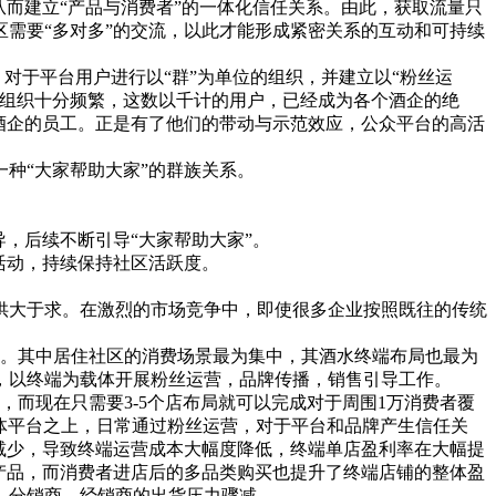
而建立“产品与消费者”的一体化信任关系。由此，获取流量只
需要“多对多”的交流，以此才能形成紧密关系的互动和可持续
对于平台用户进行以“群”为单位的组织，并建立以“粉丝运
动组织十分频繁，这数以千计的用户，已经成为各个酒企的绝
酒企的员工。正是有了他们的带动与示范效应，公众平台的高活
种“大家帮助大家”的群族关系。
，后续不断引导“大家帮助大家”。
活动，持续保持社区活跃度。
大于求。在激烈的市场竞争中，即使很多企业按照既往的传统
。其中居住社区的消费场景最为集中，其酒水终端布局也最为
，以终端为载体开展粉丝运营，品牌传播，销售引导工作。
而现在只需要3-5个店布局就可以完成对于周围1万消费者覆
媒体平台之上，日常通过粉丝运营，对于平台和品牌产生信任关
减少，导致终端运营成本大幅度降低，终端单店盈利率在大幅提
产品，而消费者进店后的多品类购买也提升了终端店铺的整体盈
，分销商、经销商的出货压力骤减。