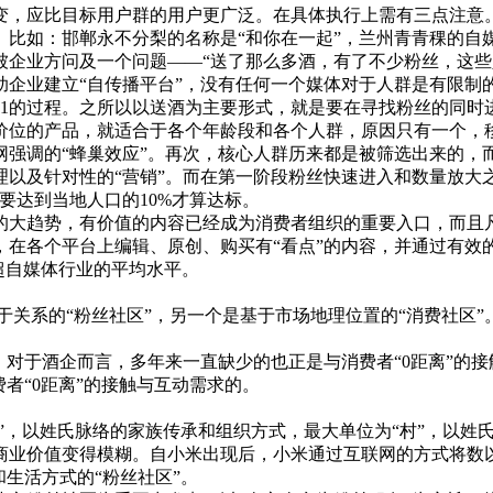
，应比目标用户群的用户更广泛。在具体执行上需有三点注意
如：邯郸永不分梨的名称是“和你在一起”，兰州青青稞的自媒
业方问及一个问题——“送了那么多酒，有了不少粉丝，这些
助企业建立“自传播平台”，没有任何一个媒体对于人群是有限制
的过程。之所以以送酒为主要形式，就是要在寻找粉丝的同时
价位的产品，就适合于各个年龄段和各个人群，原因只有一个，
强调的“蜂巢效应”。再次，核心人群历来都是被筛选出来的，而
以及针对性的“营销”。而在第一阶段粉丝快速进入和数量放大
要达到当地人口的10%才算达标。
大趋势，有价值的内容已经成为消费者组织的重要入口，而且凡
在各个平台上编辑、原创、购买有“看点”的内容，并通过有效的
超自媒体行业的平均水平。
关系的“粉丝社区”，另一个是基于市场地理位置的“消费社区”
对于酒企而言，多年来一直缺少的也正是与消费者“0距离”的接
者“0距离”的接触与互动需求的。
，以姓氏脉络的家族传承和组织方式，最大单位为“村”，以姓
业价值变得模糊。自小米出现后，小米通过互联网的方式将数以
生活方式的“粉丝社区”。