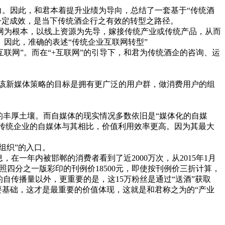
。因此，和君本着提升业绩为导向，总结了一套基于“传统酒
一定成效，是当下传统酒企行之有效的转型之路径。
联网为根本，以线上资源为先导，嫁接传统产业或传统产品，从而
因此，准确的表述“传统企业互联网转型”
网”。而在“+互联网”的引导下，和君为传统酒企的咨询、运
该新媒体策略的目标是拥有更广泛的用户群，做消费用户的组
丰厚土壤。而自媒体的现实情况多数依旧是“媒体化的自媒
而传统企业的自媒体与其相比，价值利用效率更高。因为其最大
组织”的入口。
在一年内被邯郸的消费者看到了近2000万次，从2015年1月
照四分之一版彩印的刊例价18500元，即使按刊例价三折计算，
的自传播量以外，更重要的是，这15万粉丝是通过“送酒”获取
要基础，这才是最重要的价值体现，这就是和君称之为的“产业