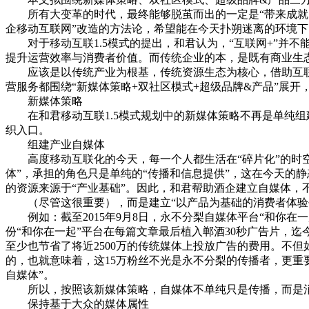
所有大变革的时代，最终能够脱茧而出的一定是“带来成就的
企移动互联网”改造的方法论，希望能在今天扑朔迷离的环境下
对于移动互联1.5模式的提出，和君认为，“互联网+”并不
提升运营效率与消费者价值。而传统企业的本，是既有商业生
应该是以传统产业为根基，传统资源生态为核心，借助互联网
营服务都围绕“新媒体策略+双社区模式+超级品牌&产品”展开
新媒体策略
在和君移动互联1.5模式规划中的新媒体策略不再是单纯组
织入口。
组建产业自媒体
高度移动互联化的今天，每一个人都生活在“碎片化”的时空
体”，承担的角色只是单纯的“传播和信息提供”，这在今天的
的资源来源于“产业基础”。因此，和君帮助酒企建立自媒体，不
（尽管这很重要），而是建立“以产品为基础的消费者体验平
例如：截至2015年9月8日，永不分梨自媒体平台“和你在一起
份“和你在一起”平台在每篇文章最后植入郸酒30秒广告片，迄
至少也节省了将近2500万的传统媒体上投放广告的费用。不但
的，也就意味着，这15万粉丝不光是永不分梨的传播者，更重
自媒体”。
所以，按照该新媒体策略，自媒体不单纯只是传播，而是消
保持基于大众的媒体属性