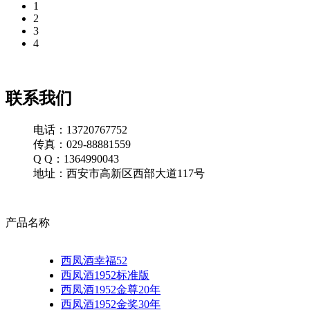
1
2
3
4
联系我们
电话：13720767752
传真：029-88881559
Q Q：1364990043
地址：西安市高新区西部大道117号
产品名称
西凤酒幸福52
西凤酒1952标准版
西凤酒1952金尊20年
西凤酒1952金奖30年