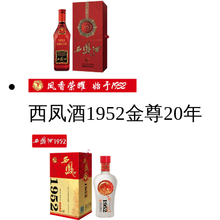
西凤酒1952金尊20年