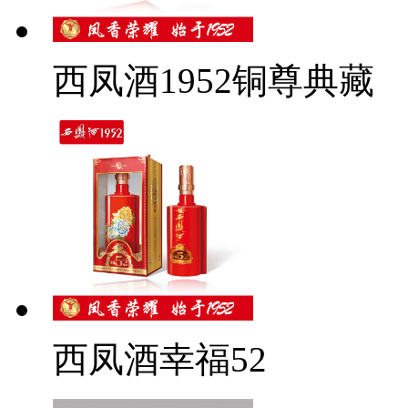
西凤酒1952铜尊典藏
西凤酒幸福52