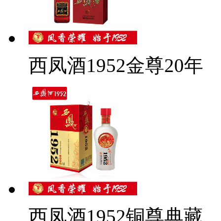
西凤酒1952金尊20年
西凤酒1952铜尊典藏