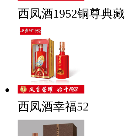
西凤酒1952铜尊典藏
西凤酒幸福52