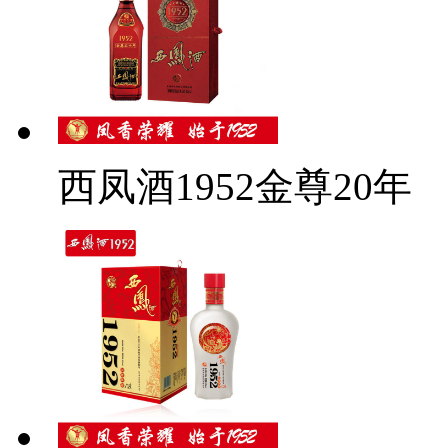
西凤酒1952金尊20年