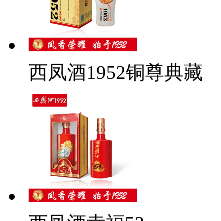
西凤酒1952铜尊典藏