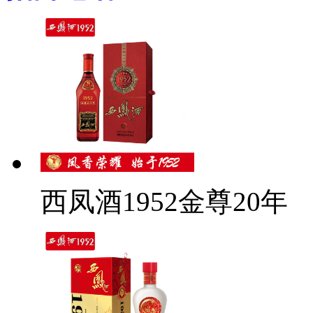
西凤酒1952金尊20年