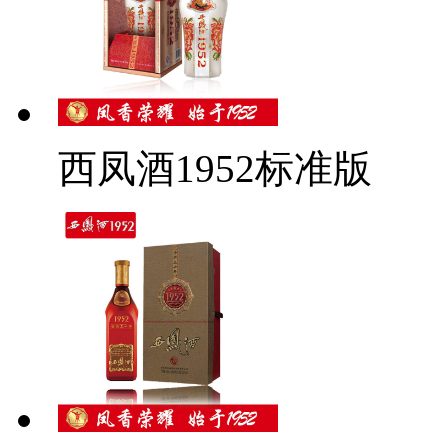
西凤酒1952标准版