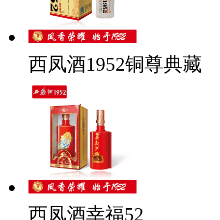
西凤酒1952铜尊典藏
西凤酒幸福52