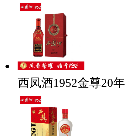
西凤酒1952金尊20年