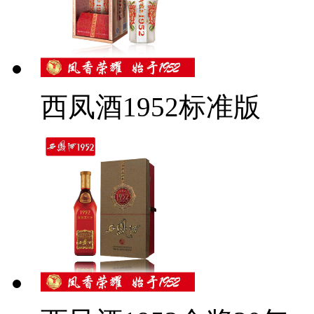
西凤酒1952标准版