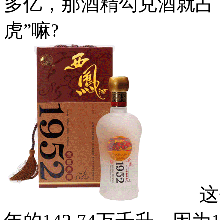
多亿，那酒精勾兑酒就占了
虎”嘛?
这个数