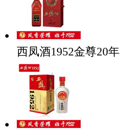
西凤酒1952金尊20年