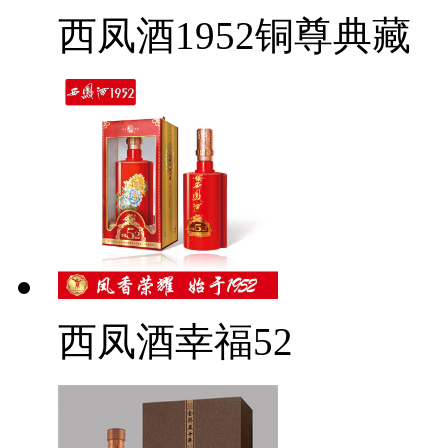
西凤酒1952铜尊典藏
西凤酒幸福52